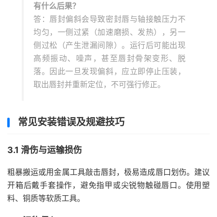
有什么后果？
答：唇封偏斜会导致密封唇与轴接触压力不
均匀，一侧过紧（加速磨损、发热），另一
侧过松（产生泄漏间隙）。运行后可能出现
高频振动、噪声，甚至唇封骨架变形、脱
落。因此一旦发现偏斜，应立即停止压装，
取出唇封并重新定位，不可强行修正。
常见安装错误及规避技巧
3.1 滑伤与运输损伤
粗暴搬运或用金属工具敲击唇封，极易造成唇口划伤。建议
开箱后戴手套操作，避免指甲或尖锐物触碰唇口。使用塑
料、铜质等软质工具。