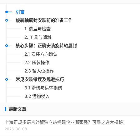
引言
旋转轴唇封安装前的准备工作
1. 选型与检查
2. 工具与润滑
核心步骤：正确安装旋转轴唇封
2.1 安装方向确认
2.2 压装操作
2.3 轴入位操作
常见安装错误及规避技巧
3.1 滑伤与运输损伤
3.2 污物侵入
3.3 过压与欠压
最新文章
安装后的验证与维护
4.1 静态检漏
上海正规多语言外贸独立站搭建企业哪家强？可靠之选大揭秘！
2026-08-08
4.2 动态试运
4.3 定期更换建议