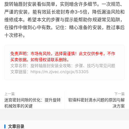
旋转轴唇封安装看似简单，实则暗含许多细节。一次规范、
严谨的安装，能有效延长密封寿命3–5倍，降低漏油风险和
维修成本。希望本文的步骤与提示能帮助你规避常见陷阱，
在操作中做到心中有数。记住：精心准备的安装，胜过事后
十次修补。
免责声明：市场有风险，选择需谨慎！此文仅供参考，不作
买卖依据。如有侵权请联系删除。
文章名称：旋转轴唇封安装全攻略：步骤、技巧与常见问题
文章链接：https://m.zjvec.cn/gcjx/53305
上一篇
下一篇
迷宫密封间隙的优化：提升旋转
软填料密封滴水问题的原因与解
机械效率的关键
决方案
文章目录