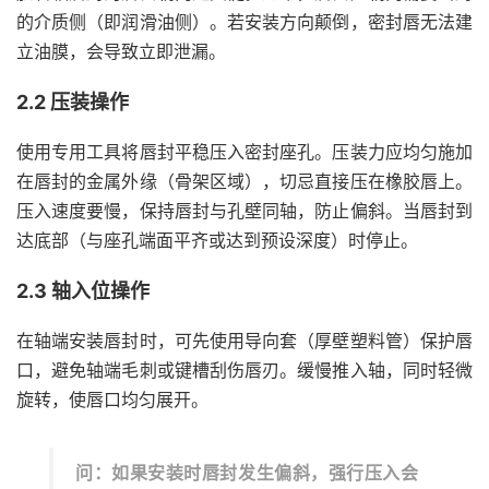
的介质侧（即润滑油侧）。若安装方向颠倒，密封唇无法建
立油膜，会导致立即泄漏。
2.2 压装操作
使用专用工具将唇封平稳压入密封座孔。压装力应均匀施加
在唇封的金属外缘（骨架区域），切忌直接压在橡胶唇上。
压入速度要慢，保持唇封与孔壁同轴，防止偏斜。当唇封到
达底部（与座孔端面平齐或达到预设深度）时停止。
2.3 轴入位操作
在轴端安装唇封时，可先使用导向套（厚壁塑料管）保护唇
口，避免轴端毛刺或键槽刮伤唇刃。缓慢推入轴，同时轻微
旋转，使唇口均匀展开。
问：如果安装时唇封发生偏斜，强行压入会