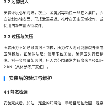
3.2 污物侵入
安装环境必须清洁。灰尘、金属屑等颗粒一旦卷入唇口，会
立刻划伤轴表面，形成泄漏通道。推荐在无尘区域操作，或
使用洁净布覆盖待装件。
3.3 过压与欠压
压装压力不足导致唇封不到位，压力过大则可能胀裂外圈或
压碎橡胶。正确做法是：使用限位工装，确保压头行程精
确。对于金属骨架唇封，压入力范围通常为每毫米直径0.5–
2 kN（具体参考厂家值）。
安装后的验证与维护
4.1 静态检漏
安装完成后，加注一定量的润滑油，手动盘动轴数圈，观察