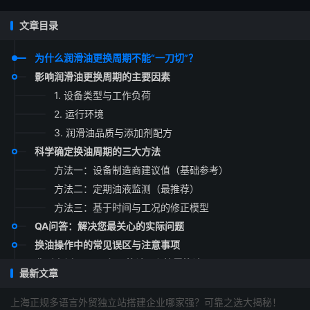
文章目录
为什么润滑油更换周期不能“一刀切”？
影响润滑油更换周期的主要因素
1. 设备类型与工作负荷
2. 运行环境
3. 润滑油品质与添加剂配方
科学确定换油周期的三大方法
方法一：设备制造商建议值（基础参考）
方法二：定期油液监测（最推荐）
方法三：基于时间与工况的修正模型
QA问答：解决您最关心的实际问题
换油操作中的常见误区与注意事项
典型案例：从“三年不换油”到“按需换油”
最新文章
总结：向“预测性换油”迈进
上海正规多语言外贸独立站搭建企业哪家强？可靠之选大揭秘！