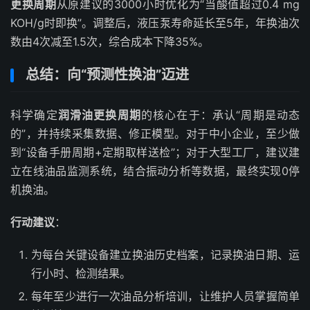
更换周期
从原建议的3000小时优化为“当酸值超过0.4 mg
KOH/g时即换”。调整后，液压泵寿命延长至5年，年换油次
数由4次减至1.5次，综合成本下降35%。
总结：向“预测性换油”迈进
科学确定
润滑油更换周期
的核心在于：承认“周期是动态
的”，并持续采集数据、修正模型。对于中小企业，至少做
到“设备手册周期+定期取样送检”；对于大型工厂，建议建
立在线油品监测系统，结合振动分析等数据，最终实现0停
机换油。
行动建议
：
为每台关键设备建立换油历史档案，记录换油日期、运
行小时、检测结果。
每年至少进行一次油品分析培训，让维护人员掌握简单