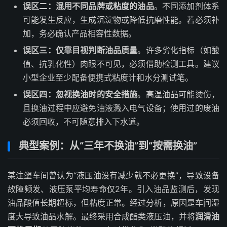
误区二：混用不同品牌或粘度的油品
。不同添加剂体系
可能发生反应，生成沉淀物或降低抗磨性能。若必须补
加，务必确认产品相容性数据。
误区三：仅靠目视判断油品质量
。许多劣化指标（如酸
值、抗乳化性）肉眼不可见，必须借助检测工具。建议
小型企业至少配备便携式粘度计和水分测试笔。
误区四：忽视换油时的安全措施
。高温油品可能烫伤，
且换油过程中应避免油液溅入电气设备；使用过的废油
必须回收，不可随意排入下水道。
典型案例：从“三年不换油”到“按需换油”
某注塑车间曾认为“液压油没有减少就不必更换”，导致设备
故障频发、液压泵平均寿命仅2年。引入油品监测后，发现
油品酸值长期超标，但粘度正常。经过分析，原因是车间湿
度大导致油品水解。最终采用合成酯类液压油，并将
润滑油