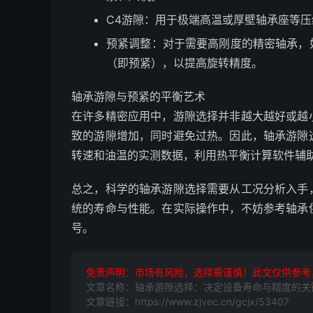
C4游隙：用于极端高温或厚壁轴承座等
预紧调整：对于需要高刚度的精密轴承，
（即预紧），以提高旋转精度。
轴承游隙与预紧的平衡艺术
在许多精密应用中，游隙选择并非越大越好或越
致的游隙增加，同时避免过热。因此，轴承游隙
转速和油温的实测数据，利用热平衡计算软件辅
总之，科学的轴承游隙选择需要从工况分析入手
统的寿命与性能。在实际操作中，不妨参考轴承
号。
免责声明：市场有风险，选择需谨慎！此文仅供参考
文章名称：轴承游隙选择：决定设备寿命与精度的关
文章链接：https://www.zjvec.cn/gcjx/53407