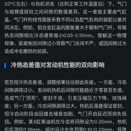
20℃左右）与热机状态（达到正常工作温度后）下，气门
与摇臂或挺柱之间间隙的数值差异。这一差值主要由气缸
盖、气门杆的线性膨胀系数不同以及配气机构的装配公差共
同决定。例如，铝合金缸盖的膨胀量大于钢制气门杆，导致
热态间隙相比冷态通常缩小0.05-0.15mm。理解这一物理
规律，是避免因间隙过小导致气门关闭不严、或因间隙过大
造成冲击磨损的前提。
冷热态差值对发动机性能的双向影响
若忽视冷热态差值，调整结果往往顾此失彼。一方面，冷态
间隙调得过小，发动机热机后间隙可能趋近于零甚至负值，
造成气门“顶死”、密封不良，引发压缩压力下降、烧蚀阀
座；另一方面，冷态间隙调得过大，热机后虽能保证密封，
但冷启动阶段会因撞击噪音加剧、气门开启延迟而损失低
扭。例如，某6缸柴油机在冷态将间隙设为0.35mm，热机
后实测仅0.18mm，超出设计允许范围0.10-0.20mm，导致