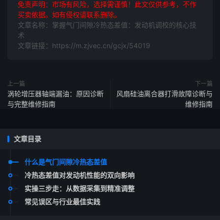
免责声明：市场有风险，选择需谨慎！此文仅供参考，不作
买卖依据。如有侵权请联系删除。
文章名称：掌握气门间隙冷热态差值：发动机调校的核心技
术
文章链接：https://m.zjvec.cn/gcjx/54019
上一篇
下一篇
涡轮增压器轴端漏油：原因诊断
风扇硅油离合器打滑故障诊断与
与完整维修指南
维修指南
文章目录
什么是气门间隙冷热态差值
冷热态差值对发动机性能的双向影响
实操三步走：从数据采集到精准调整
常见误区与行业最佳实践