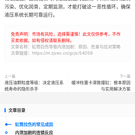
污染、优化润滑、定期监测，才能打破这一恶性循环，确保
液压系统长期可靠运行。
免责声明：市场有风险，选择需谨慎！此文仅供参考，不作
买卖依据。如有侵权请联系删除。
文章名称：缸筒拉伤导致内泄加剧：原因、危害与应对策略
文章链接：https://m.zjvec.cn/gcjx/54058
上一篇
下一篇
液压油颗粒度等级：决定液压系
缓冲柱塞卡滞致撞缸：根本原因
统寿命的隐形杀手
与实用解决方案
文章目录
缸筒拉伤的常见成因
内泄加剧的连锁反应