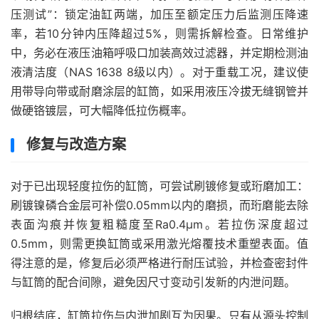
压测试”：锁定油缸两端，加压至额定压力后监测压降速
率，若10分钟内压降超过5%，则需拆解检查。日常维护
中，务必在液压油箱呼吸口加装高效过滤器，并定期检测油
液清洁度（NAS 1638 8级以内）。对于重载工况，建议使
用带导向带或耐磨涂层的缸筒，如采用液压冷拔无缝钢管并
做硬铬镀层，可大幅降低拉伤概率。
修复与改造方案
对于已出现轻度拉伤的缸筒，可尝试刷镀修复或珩磨加工：
刷镀镍磷合金层可补偿0.05mm以内的磨损，而珩磨能去除
表面沟痕并恢复粗糙度至Ra0.4μm。若拉伤深度超过
0.5mm，则需更换缸筒或采用激光熔覆技术重塑表面。值
得注意的是，修复后必须严格进行耐压试验，并检查密封件
与缸筒的配合间隙，避免因尺寸变动引发新的内泄问题。
归根结底，缸筒拉伤与内泄加剧互为因果。只有从源头控制