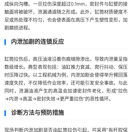
成纵向沟槽。一旦拉伤深度超过0.1mm，密封件与缸壁的接
触面将被破坏，泄漏通道随之形成。此外，缸筒材质硬度不
足或热处理不均匀，也会使表面在高压下产生塑性变形，加
剧磨损进程。
内泄加剧的连锁反应
缸筒拉伤后，高压油液沿着伤痕缝隙渗出，导致内泄量呈指
数级增长。典型表现包括：油缸推力衰减、爬行抖动、保压
时压降过快。以工程机械为例，内泄加剧会使得举升臂回落
速度失控，不仅降低作业效率，还可能引发安全事故。与此
同时，泄漏油液产生的高温会加速密封件老化，形成“拉伤
→内泄→高温→密封失效→更严重拉伤”的恶性循环。
诊断方法与预防措施
现场判断内泄加剧是否由缸筒拉伤引起，可采用“有杆腔保