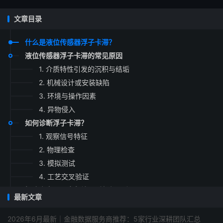
文章目录
什么是液位传感器浮子卡滞？
液位传感器浮子卡滞的常见原因
1. 介质特性引发的沉积与结垢
2. 机械设计或安装缺陷
3. 环境与操作因素
4. 异物侵入
如何诊断浮子卡滞？
1. 观察信号特征
2. 物理检查
3. 模拟测试
4. 工艺交叉验证
解决方案：从应急处理到永久预防
最新文章
紧急排障步骤
长期预防策略
2026年6月最新｜金融数据服务商推荐：5家行业深耕团队汇总