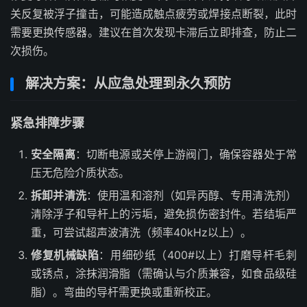
关反复被浮子撞击，可能造成触点疲劳或焊接点断裂，此时
需要更换传感器。建议在首次发现卡滞后立即排查，防止二
次损伤。
解决方案：从应急处理到永久预防
紧急排障步骤
安全隔离
：切断电源或关停上游阀门，确保容器处于常
压无危险介质状态。
拆卸并清洗
：使用温和溶剂（如异丙醇、专用清洗剂）
清除浮子和导杆上的污垢，避免损伤密封件。若结垢严
重，可尝试超声波清洗（频率40kHz以上）。
修复机械缺陷
：用细砂纸（400#以上）打磨导杆毛刺
或锈点，涂抹润滑脂（需确认与介质兼容，如食品级硅
脂）。弯曲的导杆需更换或重新校正。