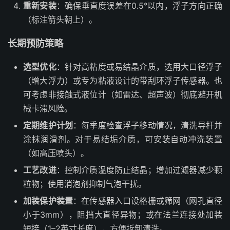
重新安装
：确保垂直度误差在0.5°以内，浮子方向正确
（标注箭头朝上）。
长期预防策略
选型优化
：针对高粘度或易结晶介质，选用大口径浮子
（增大浮力）或专为粘液设计的带刮环浮子传感器。也
可考虑非接触式液位计（如雷达、超声波）彻底避开机
械卡滞风险。
定期维护计划
：每季度检查浮子移动情况，清洗导杆并
涂抹润滑剂。对于易结垢介质，可安装自动冲洗装置
（如高压喷头）。
工艺改进
：控制介质温度防止结晶；增加过滤器减少颗
粒物；使用消泡剂抑制气泡干扰。
加装保护装置
：在传感器入口设格栅或筛网（网孔直径
小于3mm），阻挡大直径异物；或在法兰连接处加装
短接（1–2英寸长度），方便拆卸清洗。