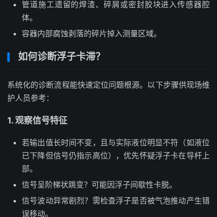
管道施工遗留的焊渣、碎屑或密封胶块进入传感器腔
体。
容器内部腐蚀剥落的碎片掉入测量区域。
如何诊断浮子卡滞？
系统化的诊断流程能快速定位问题根源。以下步骤供现场维
护人员参考：
1. 观察信号特征
若输出值长时间不变，且与实际液位明显不符（如液位
已下降但信号仍指示高位），优先怀疑浮子卡在导杆上
部。
信号呈阶梯状跳变？可能因浮子间歇性卡脱。
信号波动异常剧烈？需检查浮子是否被气泡推动产生错
误移动。