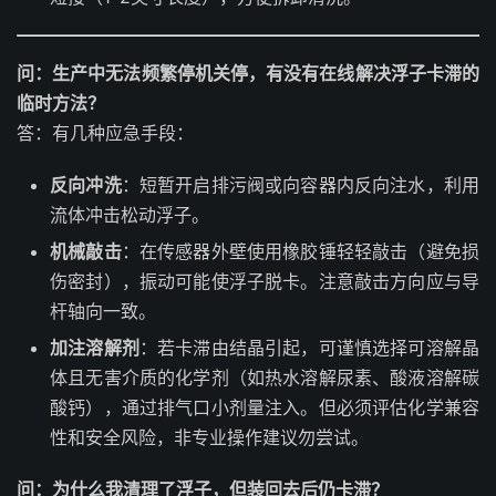
问：生产中无法频繁停机关停，有没有在线解决浮子卡滞的
临时方法？
答：有几种应急手段：
反向冲洗
：短暂开启排污阀或向容器内反向注水，利用
流体冲击松动浮子。
机械敲击
：在传感器外壁使用橡胶锤轻轻敲击（避免损
伤密封），振动可能使浮子脱卡。注意敲击方向应与导
杆轴向一致。
加注溶解剂
：若卡滞由结晶引起，可谨慎选择可溶解晶
体且无害介质的化学剂（如热水溶解尿素、酸液溶解碳
酸钙），通过排气口小剂量注入。但必须评估化学兼容
性和安全风险，非专业操作建议勿尝试。
问：为什么我清理了浮子，但装回去后仍卡滞？