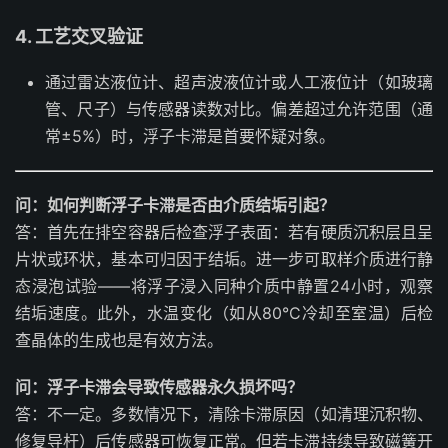
4. 工艺交叉验证
通过雷达液位计、超声波液位计或人工液位计（如玻璃
管、尺子）与传感器读数对比。偏差超过允许范围（通
常±5%）时，浮子卡滞是首要怀疑对象。
问：如何判断浮子卡滞是否由介质结垢引起？
答：首先在排空容器后检查浮子表面：若有硬质沉积层且呈
片状或环状，基本可归因于结垢。进一步可取样介质进行静
态浸泡试验——将浮子浸入同种介质中静置24小时，观察
结垢速度。此外，水温变化（如从80°C冷却至室温）后检
查晶体的生成也是有效方法。
问：浮子卡滞会导致传感器永久损坏吗？
答：不一定。多数情况下，清除卡滞原因（如清理沉积物、
修复导杆）后传感器可恢复正常。但若卡滞持续导致磁簧开