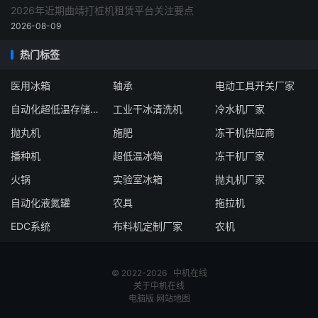
2026年近期曲靖打桩机租赁平台关注要点
2026-08-09
热门标签
医用冰箱
轴承
电动工具开关厂家
自动化超低温存储系统厂家
工业干冰清洗机
冷水机厂家
抛丸机
施肥
冻干机供应商
播种机
超低温冰箱
冻干机厂家
火锅
实验室冰箱
抛丸机厂家
自动化液氮罐
农具
拖拉机
EDC系统
布料机定制厂家
农机
© 2022-2026
中机在线
关于中机在线
电脑版
网站地图