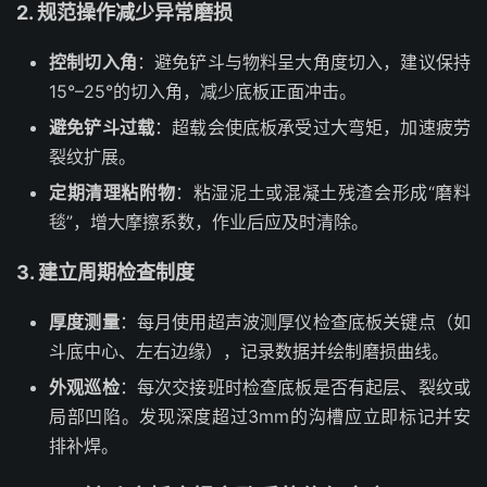
2. 规范操作减少异常磨损
控制切入角
：避免铲斗与物料呈大角度切入，建议保持
15°–25°的切入角，减少底板正面冲击。
避免铲斗过载
：超载会使底板承受过大弯矩，加速疲劳
裂纹扩展。
定期清理粘附物
：粘湿泥土或混凝土残渣会形成“磨料
毯”，增大摩擦系数，作业后应及时清除。
3. 建立周期检查制度
厚度测量
：每月使用超声波测厚仪检查底板关键点（如
斗底中心、左右边缘），记录数据并绘制磨损曲线。
外观巡检
：每次交接班时检查底板是否有起层、裂纹或
局部凹陷。发现深度超过3mm的沟槽应立即标记并安
排补焊。