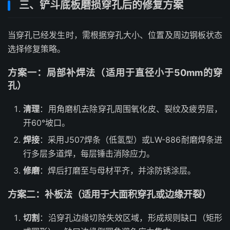
三、铲斗底板磨损穿孔后的修复方案
当穿孔已经发生时，需根据穿孔大小、位置及周边钢板状态
选择修复策略。
方案一：局部补焊法（适用于直径小于50mm的穿
孔）
清理
：用角磨机去除穿孔周围氧化皮、裂纹及疲劳层，
开60°坡口。
焊接
：采用J507焊条（低氢型）或LW-886耐磨焊条进
行多层多道焊，每层锤击消除应力。
修磨
：焊后打磨至与母材平齐，并涂防锈涂层。
方案二：补板法（适用于大面积穿孔或边缘开裂）
切割
：沿穿孔边缘切除失效区域，形成规则缺口（矩形