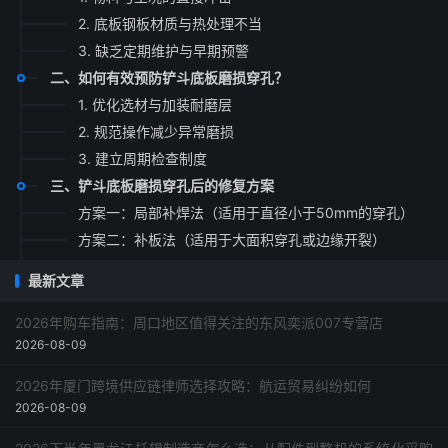
2. 底板钢板材质与热处理不当
3. 缺乏定期维护与早期预警
二、如何有效预防铲斗底板磨损穿孔？
1. 优化选材与加装耐磨层
2. 规范操作减少异常磨损
3. 建立周期检查制度
三、铲斗底板磨损穿孔后的修复方案
方案一：局部补焊法（适用于直径小于50mm的穿孔）
方案二：补板法（适用于大面积穿孔或边缘开裂）
方案三：整体更换底板（极端磨损或结构变形）
最新文章
四、常见问题解答（QA）
五、总结与行动建议
2026年购车指南：周口地区值得关注的东风奕派007专营店
2026-08-09
2026年厦门跨境供应链律师选择攻略：航运贸易纠纷如何
2026-08-09