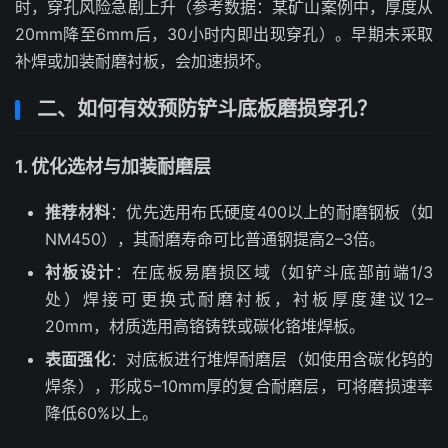
时，穿孔风险急剧上升（参考数据：某矿山案例中，厚度从
20mm降至6mm后，30小时内即出现穿孔）。早期未采取
补焊或加装耐磨衬板，会加速损坏。
二、如何有效预防铲斗底板磨损穿孔？
1. 优化选材与加装耐磨层
推荐材料
：优先选用布氏硬度400以上的耐磨钢板（如
NM450），其耐磨寿命可比普通钢提高2–3倍。
衬板设计
：在底板易磨损区域（如铲斗底部前端1/3
处）焊接可更换式耐磨衬板，衬板厚度建议12–
20mm，材质选用高铬铸铁或碳化铬堆焊板。
表面强化
：对底板进行堆焊耐磨层（如使用含碳化钨的
焊条），形成5–10mm厚的复合耐磨层，可将磨损速率
降低60%以上。