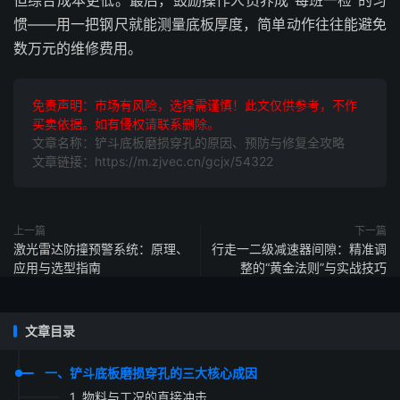
但综合成本更低。最后，鼓励操作人员养成“每班一检”的习
惯——用一把钢尺就能测量底板厚度，简单动作往往能避免
数万元的维修费用。
免责声明：市场有风险，选择需谨慎！此文仅供参考，不作
买卖依据。如有侵权请联系删除。
文章名称：铲斗底板磨损穿孔的原因、预防与修复全攻略
文章链接：https://m.zjvec.cn/gcjx/54322
上一篇
下一篇
激光雷达防撞预警系统：原理、
行走一二级减速器间隙：精准调
应用与选型指南
整的“黄金法则”与实战技巧
文章目录
一、铲斗底板磨损穿孔的三大核心成因
1. 物料与工况的直接冲击