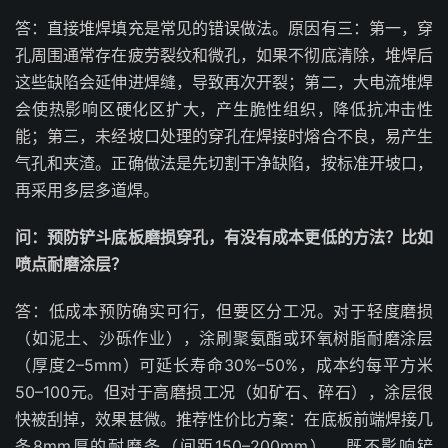
答：直接堆焊填充是常见的错误做法。原因有三：第一，穿
孔周围通常存在疲劳裂纹和微孔，如果不彻底清除，堆焊后
这些缺陷会延伸进焊缝，导致再次开裂；第二，大电流堆焊
会使热影响区硬化区扩大，产生脆性组织，降低抗冲击性
能；第三，未经坡口处理的穿孔在焊接时熔合不良，易产生
气孔和夹渣。正确做法是先切割干净缺陷，按标准开坡口，
再采用多层多道焊。
问：预防铲斗底板磨损穿孔，有没有成本更低的方法？比如
喷点耐磨涂层？
答：低成本预防确实可行，但要区分工况。对于轻度磨损
（如泥土、沙砾作业），涂刷聚氨酯或环氧树脂耐磨涂层
（厚度2–5mm）可延长寿命30%–50%，成本约每平方米
50–100元。但对于高磨损工况（如矿石、碎石），涂层很
快被刮掉，效果甚微。推荐性价比方案：在底板前端焊接几
条8mm厚的耐磨条（间距150–200mm），既不影响铲