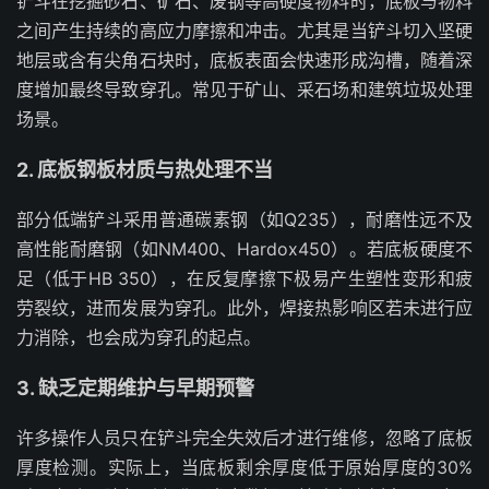
铲斗在挖掘砂石、矿石、废钢等高硬度物料时，底板与物料
之间产生持续的高应力摩擦和冲击。尤其是当铲斗切入坚硬
地层或含有尖角石块时，底板表面会快速形成沟槽，随着深
度增加最终导致穿孔。常见于矿山、采石场和建筑垃圾处理
场景。
2. 底板钢板材质与热处理不当
部分低端铲斗采用普通碳素钢（如Q235），耐磨性远不及
高性能耐磨钢（如NM400、Hardox450）。若底板硬度不
足（低于HB 350），在反复摩擦下极易产生塑性变形和疲
劳裂纹，进而发展为穿孔。此外，焊接热影响区若未进行应
力消除，也会成为穿孔的起点。
3. 缺乏定期维护与早期预警
许多操作人员只在铲斗完全失效后才进行维修，忽略了底板
厚度检测。实际上，当底板剩余厚度低于原始厚度的30%