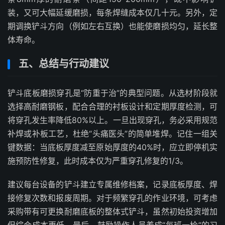
装，又可大幅延缓磨损，每条焊缝成本仅几十元。另外，定
期调换铲斗方向（例如左右互换）也能使磨损均匀，延长整
体寿命。
五、总结与行动建议
铲斗底板磨损穿孔是“防重于治”的典型问题。从选材阶段就
选择高耐磨钢板，配合合理的衬板设计和定期厚度检测，可
将穿孔发生率降低80%以上。一旦出现穿孔，务必采用规范
补焊或补板工艺，杜绝“头痛医头”的简单堆焊。记住一组关
键数据：当底板厚度减至原始厚度的40%时，应立即停机实
施预防性修复，此时成本仅为严重穿孔修复的1/3。
建议每台设备的铲斗建立专属维修档案，记录底板厚度、焊
接修复次数和报废周期。对于频繁穿孔的作业环境，可考虑
采购带有可更换耐磨底板的整体式铲斗，虽然初始投资增加