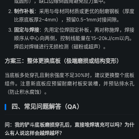
或圆形），缺口边缘倒圆角避免应力集中。
制作补板
：采用与母材同材质或更优的耐磨钢板（厚度
比原底板厚2–4mm），预留0.5–1mm对接间隙。
固定与焊接
：先用定位焊固定补板，再对称施焊，焊接
顺序从中心向两侧，控制线能量在15–20kJ/cm以内。
焊后对焊缝进行无损检测（磁粉或超声）。
方案三：整体更换底板（极端磨损或结构变形）
当底板多处穿孔且剩余强度不足30%时，建议更换整个底板
组件。注意新底板应预留耐磨衬板安装槽，并预钻排水孔
（防止积水腐蚀）。
四、常见问题解答（QA）
问：我的铲斗底板磨损穿孔后，直接堆焊填充可以吗？为什
么有人说这样会越焊越坏？