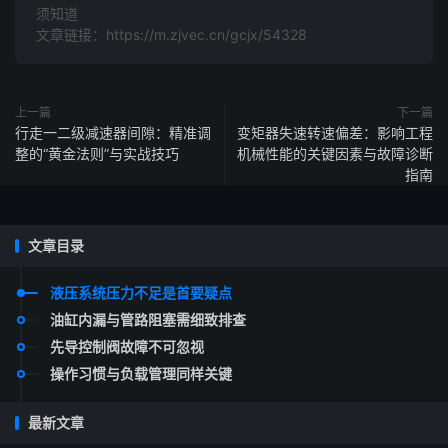
须知道
文章链接：https://m.zjvec.cn/gcjx/54328
上一篇
下一篇
行走一二级减速器间隙：精准调
变矩器失速转速偏差：影响工程
整的“黄金法则”与实战技巧
机械性能的关键因素与故障诊断
指南
文章目录
液压系统压力不足是首要疑点
油缸内漏与管路阻塞需细致排查
先导控制阀故障不可忽视
操作习惯与负载管理同样关键
最新文章