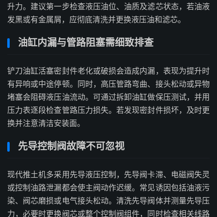
升力。建议第一步检查液压油位、油质及滤芯状态，若油液
发黑或有金属屑，应彻底清洗并更换液压油和滤芯。
油缸内漏与管路阻塞需细致排查
铲刀油缸活塞密封件老化或破损会造成内漏，表现为提升时
有异响或中途停顿。同时，高压管路弯曲、接头松动或异物
堵塞会阻碍液压油流动。可通过拆卸油缸做保压测试，并用
压力表逐段检查管路压力损失。若发现密封件损坏，及时更
换并注意清洁安装面。
先导控制阀故障不可忽视
现代推土机多采用先导液压控制，先导阀卡滞、电磁阀失灵
或控制油路泄漏都会使主阀动作迟缓。常见诱因包括油液污
染、阀芯磨损或电气接头松动。清洗先导阀体并测量先导压
力，必要时更换阀芯或整个控制阀组件，同时检查相关线路