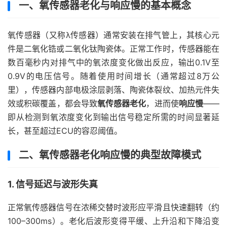
一、氧传感器老化与响应慢的基本概念
氧传感器（又称λ传感器）通常安装在排气管上，其核心元
件是二氧化锆或二氧化钛陶瓷体。正常工作时，传感器能在
数百毫秒内对排气中的氧浓度变化做出反应，输出0.1V至
0.9V的电压信号。随着使用时间增长（通常超过8万公
里），传感器内部电极涂层剥落、陶瓷体裂纹、加热元件失
效或积碳覆盖，都会导致
氧传感器老化
，进而使
响应慢
——
即从检测到氧浓度变化到输出信号稳定所需的时间显著延
长，甚至超过ECU的容忍阈值。
二、氧传感器老化响应慢的典型故障模式
1. 信号延迟与波形失真
正常氧传感器信号在浓稀交替时波形应平滑且快速翻转（约
100–300ms）。老化后波形变得平缓、上升沿和下降沿变