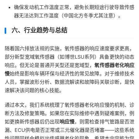
确保发动机工作温度正常，避免长期短途行驶导致传感
器无法达到工作温度（中国北方冬季尤其注意）。
六、行业趋势与总结
随着国六排放法规的实施，氧传感器的响应速度要求更高，
部分新型宽域氧传感器（如博世LSU系列）具备更快的动态
响应。但无论是普通开关型还是宽域型，
氧传感器老化响应
慢
始终是影响车辆环保与经济性的常见故障。对于维修技术
人员，掌握波形分析、数据流解读和故障码关联诊断，是快
速解决该问题的核心技能。
通过本文，我们系统梳理了氧传感器老化响应慢的机制、诊
断方法及修复策略。如果您在实际维修中遇到疑难案例，例
如更换新传感器后仍出现
响应慢
，则需检查排气管路是否泄
漏、ECU供电是否正常或三元催化器是否堵塞——这些系统
性问题同样会模拟出传感器老化的现象。希望本内容能为您