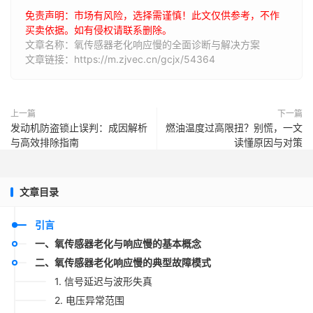
免责声明：市场有风险，选择需谨慎！此文仅供参考，不作
买卖依据。如有侵权请联系删除。
文章名称：氧传感器老化响应慢的全面诊断与解决方案
文章链接：https://m.zjvec.cn/gcjx/54364
上一篇
下一篇
发动机防盗锁止误判：成因解析
燃油温度过高限扭？别慌，一文
与高效排除指南
读懂原因与对策
文章目录
引言
一、氧传感器老化与响应慢的基本概念
二、氧传感器老化响应慢的典型故障模式
1. 信号延迟与波形失真
2. 电压异常范围