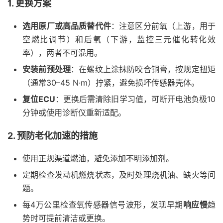
1. 更换方案
选用原厂或高品质替代件
：注意区分前氧（上游，用于
空燃比调节）和后氧（下游，监控三元催化转化效
率），两者不可混用。
安装前预处理
：在螺纹上涂抹防咬合铜膏，按规定扭矩
（通常30–45 N·m）拧紧，避免损坏传感器壳体。
复位ECU
：更换后需清除旧学习值，可断开电池负极10
分钟或使用诊断仪重新适配。
2. 预防老化加速的措施
使用正规渠道燃油，避免添加不明添加剂。
定期检查发动机燃烧状态，及时处理烧机油、缺火等问
题。
每4万公里检查氧传感器信号波形，发现早期
响应慢
趋
势时可提前清洁或更换。