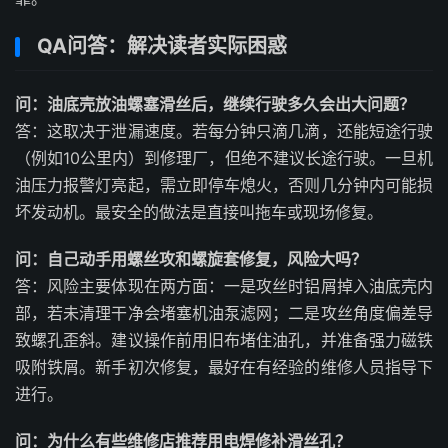
QA问答：解决读者实际困惑
问：油底壳放油螺塞滑丝后，继续行驶多久会出大问题？
答：这取决于泄漏速度。若每分钟只滴几滴，还能短途行驶
（例如10公里内）到修理厂，但绝不建议长途行驶。一旦机
油压力报警灯亮起，需立即停车熄火，否则几分钟内可能损
坏发动机。最安全的做法是直接叫拖车或现场修复。
问：自己动手用螺丝攻和螺旋套修复，风险大吗？
答：风险主要体现在两方面：一是攻丝时铝屑掉入油底壳内
部，若未清理干净会堵塞机油泵滤网；二是攻丝角度偏差导
致螺孔歪斜。建议操作前用旧布堵住油孔，并准备强力磁铁
吸附铁屑。新手初次修复，最好在有经验的维修人员指导下
进行。
问：为什么有些维修店推荐用电焊修补滑丝孔？