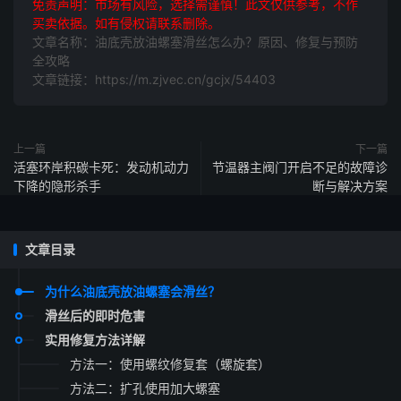
免责声明：市场有风险，选择需谨慎！此文仅供参考，不作
买卖依据。如有侵权请联系删除。
文章名称：油底壳放油螺塞滑丝怎么办？原因、修复与预防
全攻略
文章链接：https://m.zjvec.cn/gcjx/54403
上一篇
下一篇
活塞环岸积碳卡死：发动机动力
节温器主阀门开启不足的故障诊
下降的隐形杀手
断与解决方案
文章目录
为什么油底壳放油螺塞会滑丝？
滑丝后的即时危害
实用修复方法详解
方法一：使用螺纹修复套（螺旋套）
方法二：扩孔使用加大螺塞