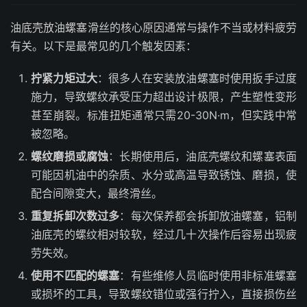
油底壳放油螺塞滑丝的核心原因通常与操作不当或材料疲劳
有关。以下是最常见的几个触发因素：
拧紧力矩过大
：很多人在安装放油螺塞时使用扳手过度
施力，导致螺纹承受压力超出设计极限，产生塑性变形
甚至崩裂。标准扭矩通常只需20-30N·m，但实践中常
被忽略。
螺纹磨损或腐蚀
：长期使用后，油底壳螺纹和螺塞表面
可能因机油中的杂质、水分或高温导致锈蚀、磨损，使
配合间隙变大，最终滑丝。
重复拆卸次数过多
：每次保养都会拆卸放油螺塞，铝制
油底壳的螺纹相对较软，经过几十次操作后容易出现疲
劳失效。
使用不匹配的螺塞
：有些维修人员临时使用非标准螺塞
或损坏的工具，导致螺纹错位或强行拧入，直接损伤丝