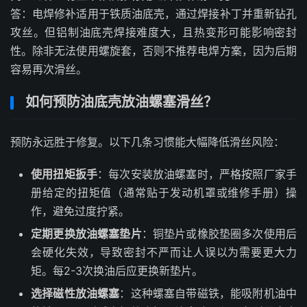
答：电焊修补适用于铁质油底壳，通过焊接补丁并重新钻孔
攻丝。但铝制油底壳焊接难度大，且热变形可能影响密封
性。除非无法使用螺旋套，否则不推荐电焊方案，因为后期
容易再次滑丝。
如何预防油底壳放油螺塞滑丝？
预防永远胜于修复。以下几条习惯能大幅降低滑丝风险：
使用扭矩扳手
：每次安装放油螺塞时，严格按照厂家手
册给定的扭矩值（通常贴于发动机罩或维修手册）操
作，避免过度拧紧。
定期更换放油螺塞垫片
：铜垫片或橡胶垫圈多次使用后
会硬化失效，导致密封不严而让人误以为需要更大力
矩。每2-3次换油后应更换新垫片。
选择磁性放油螺塞
：这种螺塞自带磁铁，能吸附机油中