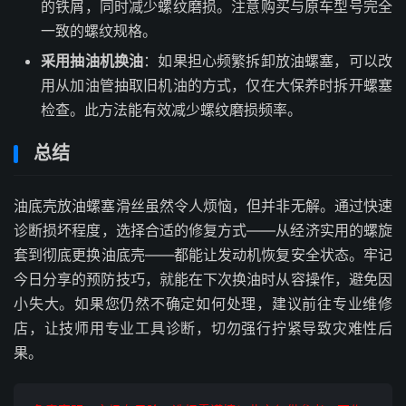
的铁屑，同时减少螺纹磨损。注意购买与原车型号完全
一致的螺纹规格。
采用抽油机换油
：如果担心频繁拆卸放油螺塞，可以改
用从加油管抽取旧机油的方式，仅在大保养时拆开螺塞
检查。此方法能有效减少螺纹磨损频率。
总结
油底壳放油螺塞滑丝虽然令人烦恼，但并非无解。通过快速
诊断损坏程度，选择合适的修复方式——从经济实用的螺旋
套到彻底更换油底壳——都能让发动机恢复安全状态。牢记
今日分享的预防技巧，就能在下次换油时从容操作，避免因
小失大。如果您仍然不确定如何处理，建议前往专业维修
店，让技师用专业工具诊断，切勿强行拧紧导致灾难性后
果。