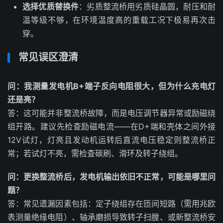
选择优质替换件
：劣质整流桥用劣质硅晶圆，耐压和耐
温等级不够，在环境温度高的重载工况下极易再次击
穿。
常见误区澄清
问：我测量发电机B+端子反向电阻很大，但为什么充电灯
还是亮？
答：这可能并非整流桥故障，而是电压调节器异常或励磁绕
组开路。建议先检查励磁电流——在D+端和壳体之间外接
12V试灯，灯亮且发动机运转后直流电压稳定则整流桥正
常；若试灯不亮，需检查碳刷、滑环及转子绕组。
问：更换整流桥后，发电机输出依旧不正常，可能是哪里问
题？
答：常见遗漏因素包括：定子绕组存在匝间短路（需用兆欧
表测量绝缘电阻）、轴承磨损导致转子扫膛、或新整流桥安