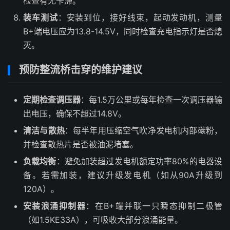
检查有无卡滞。
装车测试
：安装到位，接好线束，起动发动机，测量
B+端电压应为13.8-14.5V，同时检查充电指示灯是否熄
灭。
预防整流桥击穿的维护建议
定期检查调压器
：每1.5万公里或每年检查一次调压器输
出电压，确保不超过14.8V。
清洁与散热
：每半年用压缩空气吹净发电机内部碳粉，
并检查散热片是否被油泥堵塞。
负载均衡
：避免加装超过发电机额定功率80%的电器设
备。若需加装，建议升级发电机（如从90A升级到
120A）。
安装浪涌抑制器
：在B+端并联一只瞬态抑制二极管
（如1.5KE33A），可吸收大部分浪涌能量。