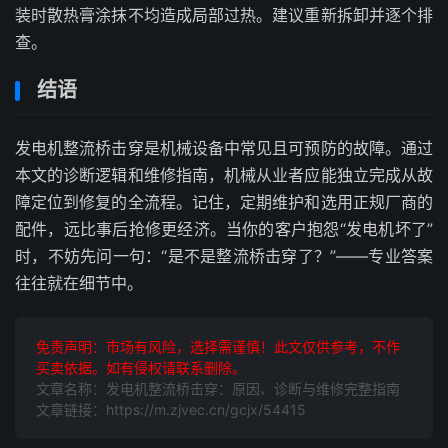
装时散热膏涂抹不均造成局部过热。建议重新拆卸并逐个排
查。
结语
发电机整流桥击穿是机械设备中常见且可预防的故障。通过
本文的诊断逻辑和维修指南，机械从业者应能独立完成从故
障定位到修复的全流程。记住，定期维护和选用正规厂商的
配件，远比事后抢修更经济。当你的客户抱怨“发电机坏了”
时，不妨先问一句：“是不是整流桥击穿了？”——专业答案
往往就在细节中。
免责声明：市场有风险，选择需谨慎！此文仅供参考，不作
买卖依据。如有侵权请联系删除。
文章名称：发电机整流桥击穿：原因、诊断与维修完整指南
文章链接：https://m.zjvec.cn/gcjx/54415