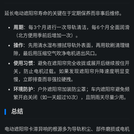
延长电动遮阳帘寿命的关键在于定期保养而非事后维修。
周期
：每3个月进行一次导轨清洁，每6个月全面润滑
（北方便用季前后增加一次）。
操作
：先用清水湿布擦拭导轨外表面，再用软刷清理缝
隙，最后用压缩空气吹净电机进出风口。
使用习惯
：避免在遮阳帘完全收拢或展开后继续按住开
关，防止电机过载。如果发现遮阳帘升降速度明显变
慢，立即排查而非强拉硬拽。
环境防护
：户外遮阳帘加装防尘罩；车内遮阳帘避免频
繁开启关闭（如一天超过10次），且阴雨天尽量少用。
总结
电动遮阳帘卡滞异响的根源多为导轨积尘、部件磨损或电机