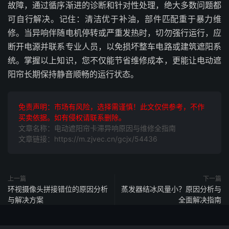
故障，通过循序渐进的诊断和针对性处理，绝大多数问题都
可自行解决。记住：清洁优于补油，部件匹配重于暴力维
修。当异响伴随电机停转或严重发热时，切勿强行运行，应
断开电源并联系专业人员，以免损坏整车电路或建筑遮阳系
统。掌握以上知识，您不仅能节省维修成本，更能让电动遮
阳帘长期保持静音顺畅的运行状态。
免责声明：市场有风险，选择需谨慎！此文仅供参考，不作
买卖依据。如有侵权请联系删除。
文章名称：电动遮阳帘卡滞异响原因与维修全指南
文章链接：https://m.zjvec.cn/gcjx/54436
上一篇
下一篇
环视摄像头拼接错位的原因分析
蒸发器结冰风量小？原因分析与
与解决方案
全面解决指南