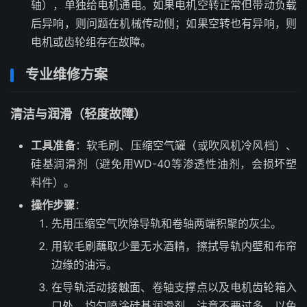
轴），单独给电机通电。如果电机空转正常但带动负载
后异响，则问题在机械传动侧；如果空转也有异响，则
电机或齿轮组存在故障。
专业维修方案
清洁与润滑（轻度故障）
工具准备
：软毛刷、压缩空气罐（或吹风机冷风档）、
硅基润滑剂（避免用WD-40等渗透性油剂，会损坏塑
料件）。
操作步骤
：
先用压缩空气吹除导轨和卷轴两端积聚的灰尘。
用软毛刷蘸取少量无水酒精，擦拭导轨内壁和布帘
边缘的油污。
在导轨活动接触面、卷轴支撑点以及电机齿轮箱入
口处，均匀喷涂硅基润滑剂。注意不要过多，以免