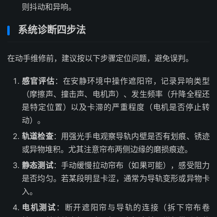
则抖动和异响。
系统诊断四步法
在动手维修前，建议按以下步骤定位问题，避免误判。
感官评估
：在安静环境中操作遮阳帘，记录异响类型
（摩擦声、撞击声、电机声）、发生频率（升降全程还
是特定位置）以及卡滞的严重程度（电机是否停止转
动）。
轨道检查
：用强光手电观察导轨内壁是否有划痕、锈迹
或异物堆积。尤其注意帘布两侧边缘的磨损痕迹。
静态测试
：手动缓慢拉动帘布（如果可能），感受阻力
是否均匀。若某段明显卡涩，通常为导轨变形或异物卡
入。
电机测试
：断开遮阳帘与导轨的连接（拆下帘布卷