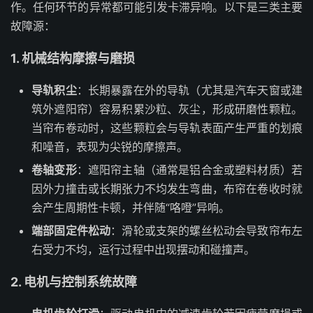
作。任何环节的异常都可能引发卡滞异响。以下是三类主要
故障源：
1. 机械结构摩擦与磨损
导轨积尘
：长期暴露在外的导轨（尤其是汽车天窗或建
筑外遮阳帘）容易积累沙粒、灰尘，形成研磨性颗粒。
当帘布卷动时，这些颗粒会与导轨表面产生严重的划痕
和噪音，表现为尖锐的摩擦声。
卷轴变形
：遮阳帘主轴（通常是铝合金或塑料材质）若
因外力撞击或长期张力不均发生弯曲，布帘在卷收时就
会产生周期性卡顿，并伴随“咯噔”异响。
端部固定件松动
：滑轮或支架的螺丝松动会导致帘布左
右受力不均，运行过程中出现摆动和碰撞声。
2. 电机与控制系统故障