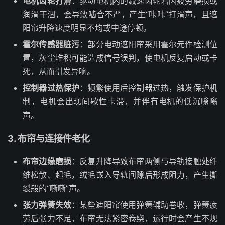
电机齿轮打滑
：驱动电机内的减速齿轮若因疲劳磨损或
润滑干涸，会导致啮合不严，产生“咔咔”打滑声，且遮
阳帘升降速度明显不均或中途停顿。
霍尔传感器脏污
：部分电动遮阳帘采用霍尔元件检测位
置，灰尘堆积可能造成信号误判，使电机反复启动或卡
死，从而引发异响。
控制器过热保护
：频繁使用后控制器过热，触发保护机
制，电机会出现间歇性卡滞，并伴有电机的低沉嗡嗡
声。
3. 布帘与连接件老化
布帘边缘磨损
：反复升降导致布帘两侧与导轨接触处纤
维松散、起毛，绒毛嵌入导轨间隙后形成阻力，产生撕
裂般的“嘶嘶”声。
张力弹簧失效
：某些遮阳帘使用弹簧辅助卷收，弹簧疲
劳后张力不足，布帘无法紧密卷绕，运行时会产生不规