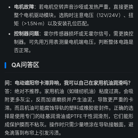
电机故障
：若电机空转声音沙哑或发热严重，直接更换
整个电机驱动模块。选购时注意电压（12V/24V）、扭
矩（>1.5N·m）以及安装孔位匹配。
控制器问题
：霍尔传感器损坏或无霍尔信号，需更换控
制器。可先用万用表测量电机端电压，判断整体电路是
否正常。
QA问答区
问：电动遮阳帘卡滞异响，我可以自己在家用机油润滑吗？
答：绝对不推荐。家用机油（如缝纫机油）粘度过高，会吸
附更多灰尘，反而加速磨损并产生油泥，导致更严重的卡
滞。而且机油可能腐蚀导轨的塑料或橡胶密封件。正确的选
择是使用专门的硅基润滑油或PTFE干性润滑剂，它们能形
成保护膜而不粘灰。操作时只需少量喷涂在导轨接触面，避
免滴落到布帘上引发污渍。