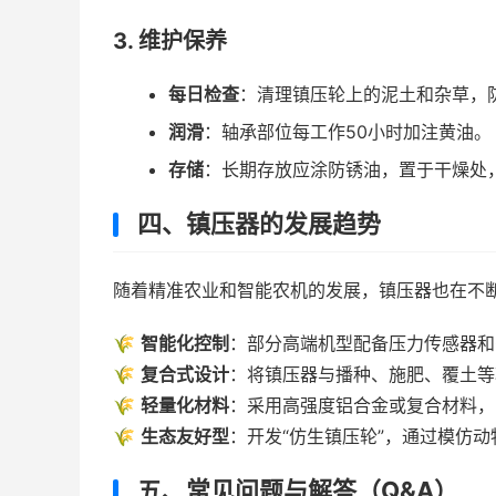
3. 维护保养
每日检查
：清理镇压轮上的泥土和杂草，
润滑
：轴承部位每工作50小时加注黄油。
存储
：长期存放应涂防锈油，置于干燥处
四、镇压器的发展趋势
随着精准农业和智能农机的发展，镇压器也在不
🌾
智能化控制
：部分高端机型配备压力传感器和
🌾
复合式设计
：将镇压器与播种、施肥、覆土等
🌾
轻量化材料
：采用高强度铝合金或复合材料，
🌾
生态友好型
：开发“仿生镇压轮”，通过模仿
五、常见问题与解答（Q&A）