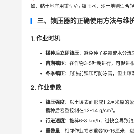
如，黏土地宜用重型V型镇压器，沙土地则适合
三、镇压器的正确使用方法与维
1. 作业时机
播种后立即镇压
：避免种子暴露或水分流
苗期镇压
：在作物3-5叶期进行，可促进
冬季镇压
：封冻前镇压可防冻害，但土壤
2. 作业参数
镇压强度
：以土壤表面形成1-2厘米厚的
播种后容重控制在1.2-1.4 g/cm³。
行进速度
：推荐6-8 km/h，过快会导致
重叠量
：相邻作业幅宽重叠10-15厘米，