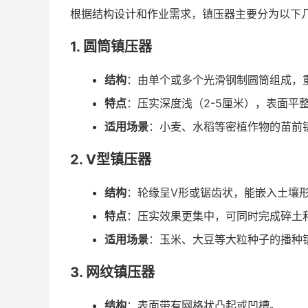
根据结构设计和作业需求，镇压器主要分为以下
1. 圆筒镇压器
结构
：由单个或多个光滑钢制圆筒组成，
特点
：压实深度浅（2-5厘米），表面平
适用场景
：小麦、水稻等密植作物的苗前
2. V型镇压器
结构
：轮缘呈V形或锯齿状，能嵌入土壤
特点
：压实效果更集中，可同时完成碎土
适用场景
：玉米、大豆等大粒种子的播种
3. 网纹镇压器
结构
：表面带有网格状凸起或凹槽。