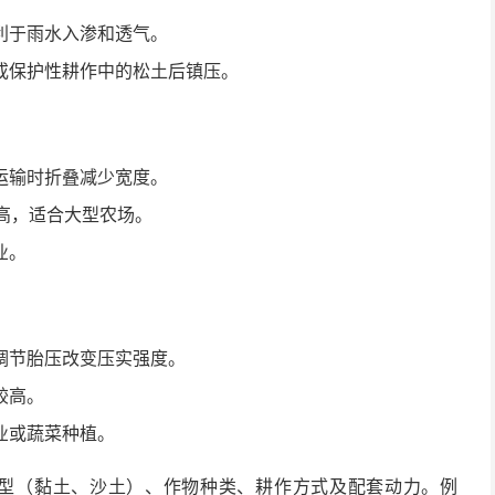
利于雨水入渗和透气。
或保护性耕作中的松土后镇压。
运输时折叠减少宽度。
率高，适合大型农场。
业。
调节胎压改变压实强度。
较高。
业或蔬菜种植。
型（黏土、沙土）、作物种类、耕作方式及配套动力。例