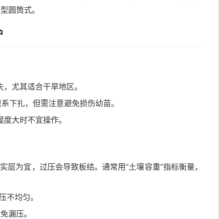
轻型圆筒式。
护
失，尤其适合干旱地区。
根系下扎，但需注意避免损伤幼苗。
湿度大时不宜操作。
紧实层为宜，过压会导致板结。通常用“土壤容重”指标衡量，
镇压不均匀。
避免漏压。