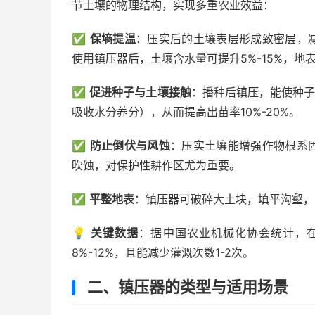
节土壤的物理结构，实现多重农业效益：
✅
保墒提温
：压实后的土壤表层形成致密层，
使用镇压器后，土壤含水量可提升5%-15%，地
✅
促进种子与土壤接触
：播种后镇压，能使种子
吸收水分养分），从而提高出苗率10%-20%。
✅
防止倒伏与风蚀
：压实土壤能增强作物根系
吹蚀，对保护性耕作区尤为重要。
✅
平整地表
：镇压器可破碎大土块，填平沟壑，
💡
关键数据
：据中国农业机械化协会统计，
8%-12%，且能减少灌溉次数1-2次。
二、镇压器的类型与适用场景