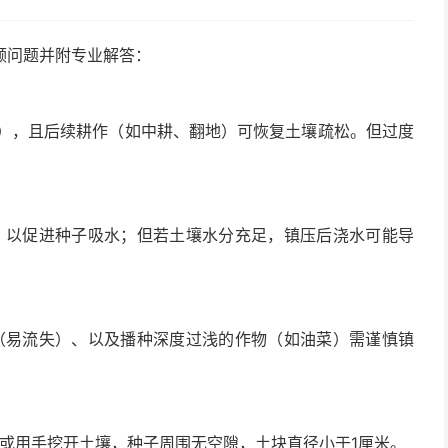
频问题并附专业解答：
米），且后续耕作（如中耕、翻地）可恢复土壤疏松。但过度
水，以促进种子吸水；但若土壤水分充足，镇压后浇水可能导
（易流失）、以及播种深度过浅的作物（如油菜）需谨慎镇
或用手挖开土壤，种子周围无空隙，土块直径小于1厘米。