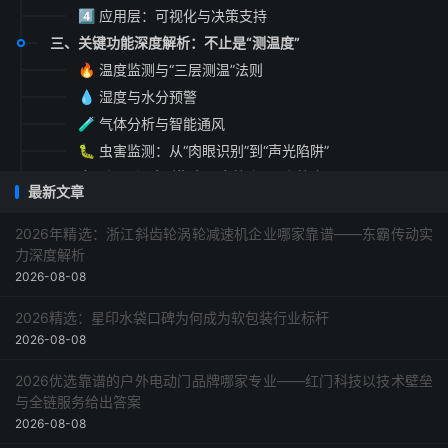
4️⃣ 应用层：可视化与决策支持
三、关键功能深度解析：不止是“测温度”
🔥 温度监测与“三层测温”法则
💧 湿度与水分预警
🧪 气体分析与智能通风
🐛 虫害监测：从“肉眼识别”到“声光陷阱”
四、应用场景与选型指南：大粮库 vs 小粮仓
最新文章
场景一：国家储备粮库（万吨级）
场景二：农业合作社/家庭农场（百吨级）
2026年精选：浙江斜齿轮涡轮减速机企业哪家靠谱——东霸传动实
力深度解析
场景三：科研院所与种子库
2026-08-08
五、技术趋势与挑战：未来3-5年发展方向
六、常见问题与解答（FAQ）
2026精选：星印水袋口碑为何成为软包装行业标杆
问题1：粮情检测系统能完全替代人工巡检吗？
2026-08-08
问题2：小型粮仓有必要安装吗？成本是否过高？
2026优选靠谱的户外电动门品牌哪家专业——红门科技以技术壁垒
问题3：系统报警后，我的手机能收到通知吗？
与全链服务给出答案
问题4：传感器需要多久校准一次？如何校准？
2026-08-08
问题5：如果停电了，系统还能工作吗？