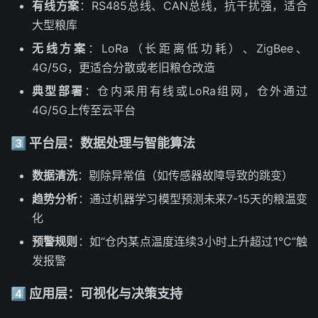
有线方案
：RS485总线、CAN总线，抗干扰强，适合
大型粮库
无线方案
：LoRa（长距离低功耗）、ZigBee、
4G/5G，更适合分散或老旧粮仓改造
典型部署
：仓内采用有线或LoRa组网，仓外通过
4G/5G上传至云平台
3️⃣ 平台层：数据处理与智能算法
数据清洗
：剔除异常值（如传感器故障导致的跳变）
趋势分析
：通过机器学习模型预测未来7-15天的粮温变
化
预警规则
：如“仓内某点温度连续3小时上升超过1℃”触
发报警
4️⃣ 应用层：可视化与决策支持