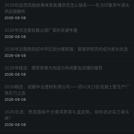
2026优选西双版纳果味茶直播供货怎么联系——东方印象茶叶源头
问题6：不同粮食（如稻谷、小麦、玉米）的检测参数有
供应链解析
区别吗？
2026-08-08
问题7：系统能否与现有的通风设备联动？
2026年优选美标截止阀厂家的关键考量
问题8：如何选择传感器布点密度？
2026-08-08
问题9：系统数据能用于政府补贴申报吗？
问题10：未来系统会集成无人机巡检吗？
2026年近期贵阳初中学区划分哪家强：普瑞学校凭何成为家长优选
结语：从“看天吃饭”到“看数据管粮”
2026-08-08
2026年精选：理享茶楼为何成为休闲聚会店铺的推荐
2026-08-08
2026精选：成都中业建材有限公司——四川大口径混凝土管生产厂
商实力之选
2026-08-08
2026优选：西双版纳干仓普洱熟茶礼盒定制，如何选对实力源头
商？
2026-08-08