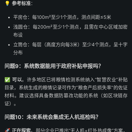
💡
参考标准
：
平房仓：每100m²至少1个测点，测点间距≤5米
浅圆仓：每200m²至少1个测点，且需在中心区域加密
布设
立筒仓：每层（高度方向每3米）至少4个测点，呈十字
分布
问题9：系统数据能用于政府补贴申报吗？
✅
可以
。许多地区已将粮情检测系统纳入“智慧农业”补贴
目录，系统生成的粮情记录可作为“粮食产后损失率”的佐证
材料。建议选择具备数据防篡改功能的系统（如区块链存
证）。
问题10：未来系统会集成无人机巡检吗？
🚀
正在探索
。部分企业已推出“无人机+红外热成像”方案，