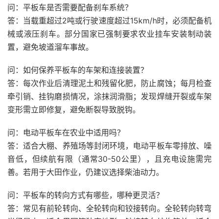
问：平板车是否需要配备刹车系统？
答：当载重超过2吨或行驶速度超过15km/h时，必须配备机
械或液压刹车。部分国家已强制要求农业挂车安装制动装
置，避免坡道溜车事故。
问：如何保养平板车的车架和连接装置？
答：每次作业后清理泥土和残留化肥，防止腐蚀；每月检查
牵引销、挂钩磨损情况，涂抹润滑脂；发现焊缝开裂或车架
变形需立即修复，避免断裂导致脱钩。
问：电动平板车在农业中适用吗？
答：适合大棚、养殖场等封闭环境，电动平板车零排放、噪
音低，但续航有限（通常30-50公里），且充电设施需完
善。若用于大田作业，仍建议选择柴油动力。
问：平板车的转向方式有哪些，哪种更灵活？
答：常见有前轮转向、全轮转向和铰接转向。全轮转向转弯