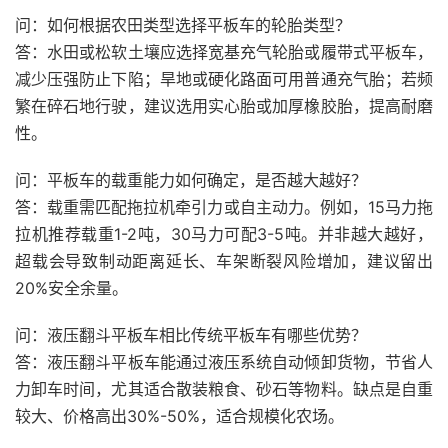
问：如何根据农田类型选择平板车的轮胎类型？
答：水田或松软土壤应选择宽基充气轮胎或履带式平板车，
减少压强防止下陷；旱地或硬化路面可用普通充气胎；若频
繁在碎石地行驶，建议选用实心胎或加厚橡胶胎，提高耐磨
性。
问：平板车的载重能力如何确定，是否越大越好？
答：载重需匹配拖拉机牵引力或自主动力。例如，15马力拖
拉机推荐载重1-2吨，30马力可配3-5吨。并非越大越好，
超载会导致制动距离延长、车架断裂风险增加，建议留出
20%安全余量。
问：液压翻斗平板车相比传统平板车有哪些优势？
答：液压翻斗平板车能通过液压系统自动倾卸货物，节省人
力卸车时间，尤其适合散装粮食、砂石等物料。缺点是自重
较大、价格高出30%-50%，适合规模化农场。