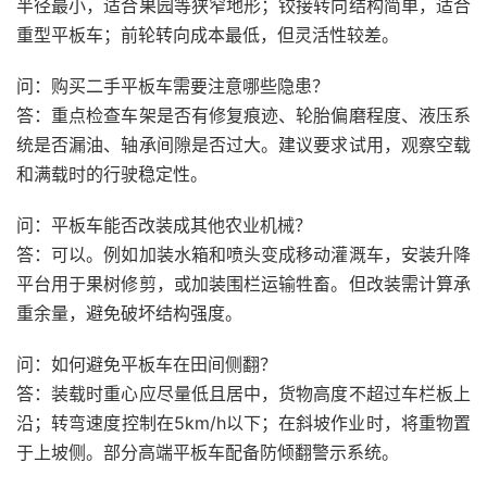
半径最小，适合果园等狭窄地形；铰接转向结构简单，适合
重型平板车；前轮转向成本最低，但灵活性较差。
问：购买二手平板车需要注意哪些隐患？
答：重点检查车架是否有修复痕迹、轮胎偏磨程度、液压系
统是否漏油、轴承间隙是否过大。建议要求试用，观察空载
和满载时的行驶稳定性。
问：平板车能否改装成其他农业机械？
答：可以。例如加装水箱和喷头变成移动灌溉车，安装升降
平台用于果树修剪，或加装围栏运输牲畜。但改装需计算承
重余量，避免破坏结构强度。
问：如何避免平板车在田间侧翻？
答：装载时重心应尽量低且居中，货物高度不超过车栏板上
沿；转弯速度控制在5km/h以下；在斜坡作业时，将重物置
于上坡侧。部分高端平板车配备防倾翻警示系统。