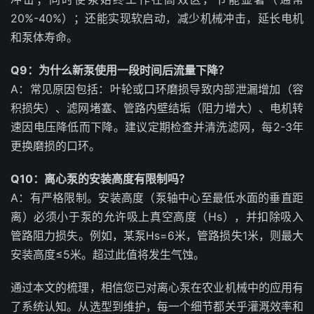
20%-40%）；还能实现软启动，减少机械冲击，延长电机
和泵体寿命。
Q9：为什么新泵使用一段时间后流量下降？
A：常见原因包括：叶轮或口环磨损导致内部泄漏增加（容
积损失）、滤网堵塞、管路内壁结垢（阻力增大）、电机转
速因电压降低而下降。建议定期检查并清洗滤网，每2-3年
更换磨损的口环。
Q10：离心泵的安装高度有限制吗？
A：有严格限制。安装高度（泵轴中心至最低水面的垂直距
离）必须小于泵的允许吸上真空高度（Hs），并扣除吸入
管路阻力损失。例如，某泵Hs=6米，管路损失1米，则最大
安装高度≤5米。超过此值将发生气蚀。
通过本文的梳理，相信您已对离心泵在农业机械中的应用有
了系统认知。从选型到维护，每一个细节都关乎灌溉效率和