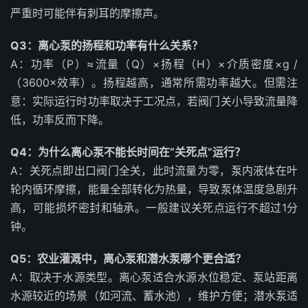
严重时可能伴有刺耳的摩擦声。
Q3：离心泵的扬程和功率有什么关系？
A：功率（P）≈流量（Q）×扬程（H）×介质密度×g /
（3600×效率）。扬程越高，通常所需功率越大。但需注
意：实际运行时功率取决于工况点，若阀门关小导致流量降
低，功率反而下降。
Q4：为什么离心泵不能长时间在“关死点”运行？
A：关死点即出口阀门全关，此时流量为零，泵内液体在叶
轮内循环摩擦，能量全部转化为热量，导致泵体温度急剧升
高，可能损坏密封和轴承。一般建议关死点运行不超过1分
钟。
Q5：农业灌溉中，离心泵和潜水泵哪个更合适？
A：取决于水源类型。离心泵适合水源水位稳定、泵站距离
水源较近的场景（如河流、蓄水池），维护方便；潜水泵适