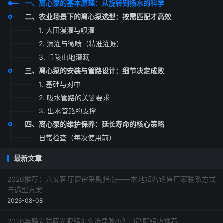
一、离心泵的基本原理：从旋转到扬水的科学
二、农业场景下的离心泵选型：按需匹配才高效
1. 大田漫灌与喷灌
2. 滴灌与微喷（精准灌溉）
3. 丘陵山地灌溉
三、离心泵的安装与管路设计：细节决定成败
1. 基础与对中
2. 吸水管路的关键要求
3. 出水管路的支撑
四、离心泵的维护保养：延长寿命的核心策略
日常检查（每次使用前）
季节性保养（灌溉季结束）
最新文章
常见故障速查
五、行业趋势：节能与智能化的未来
2026推荐：六安客厅窗帘采购指南——本地知名销售厂家联系方式
与选型方案
六、常见问题与解答（FAQ）
2026-08-08
2026年静安防蓝光眼镜怎么选显脸小？口碑配镜店推荐