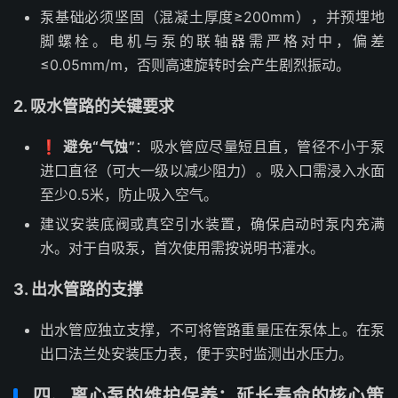
泵基础必须坚固（混凝土厚度≥200mm），并预埋地
脚螺栓。电机与泵的联轴器需严格对中，偏差
≤0.05mm/m，否则高速旋转时会产生剧烈振动。
2. 吸水管路的关键要求
❗
避免“气蚀”
：吸水管应尽量短且直，管径不小于泵
进口直径（可大一级以减少阻力）。吸入口需浸入水面
至少0.5米，防止吸入空气。
建议安装底阀或真空引水装置，确保启动时泵内充满
水。对于自吸泵，首次使用需按说明书灌水。
3. 出水管路的支撑
出水管应独立支撑，不可将管路重量压在泵体上。在泵
出口法兰处安装压力表，便于实时监测出水压力。
四、离心泵的维护保养：延长寿命的核心策