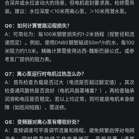
合深井或水位波动大的场景，但电机密封要求高，检修需吊
装。建议：水位深度＜10米用离心泵，＞10米用潜水泵。
Q6：如何计算管路沿程损失？
A：可简化为：每100米钢管损失约1-2米扬程（视管径和流
速而定）。例如，使用DN80钢管输送50m³/h的水，每100
米阻力约1.5米。精确计算需使用达西-魏斯巴赫公式，或参
考泵厂提供的阻力表。
Q7：离心泵运行时电机过热怎么办？
A：首先检查负载是否过大（电流是否超过额定值），其次
检查通风散热是否良好（电机风扇罩堵塞？），再检查轴承
润滑和电压是否稳定。若以上均正常，则可能是电机本身故
障（如匝间短路），需送修。
Q8：变频器对离心泵有哪些好处？
A：变频调速可平滑调节流量和扬程，避免频繁启停对电网
冲击；同时使泵始终工作在高效区，节能显著（通常