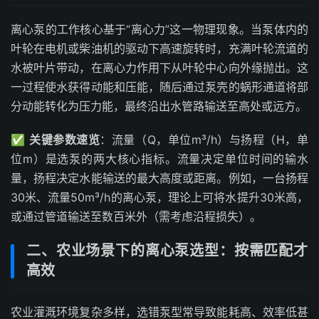
离心泵的工作核心基于“离心力”这一物理现象。当泵体内的
叶轮在电机或柴油机的驱动下高速旋转时，充满叶轮流道的
水被叶片带动，在离心力作用下从叶轮中心向外缘抛出。这
一过程使水获得动能和压能，随后通过泵壳的蜗形通道将部
分动能转化为压力能，最终沿出水管路输送至高处或远方。
✅
关键参数速览
：流量（Q，单位m³/h）与扬程（H，单
位m）是选泵的两大核心指标。流量决定单位时间的输水
量，扬程决定水能输送的最大高度或距离。例如，一台扬程
30米、流量50m³/h的离心泵，理论上可将水提升30米高，
或通过管道输送至数百米外（需考虑沿程损失）。
二、农业场景下的离心泵选型：按需匹配才
高效
农业灌溉环境复杂多样，选错泵型常导致能耗高、效率低甚