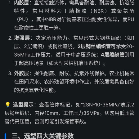
内胶层
：直接接触流体，需具备耐油、耐腐蚀、抗溶胀
特性。常用材料为丁腈橡胶（NBR）或聚氨酯
（PU），其中NBR对矿物基液压油耐受性优异，而PU
在耐磨性上更胜一筹。
增强层
：决定承压能力。常见形式为钢丝编织（如1
层、2层编织）或钢丝缠绕。
2层钢丝编织管
可承受20-
35MPa工作压力，适用于中高压系统；
4层缠绕管
则用
于超高压场景（如大型采棉机液压系统）。
外胶层
：提供耐磨、耐候、抗紫外线保护。农业机械常
在田间泥水、农药残留环境中作业，外胶层需具备良好
的抗臭氧老化性能。
💡
选型提示
：查看管体标记，如“2SN-10-35MPa”表示2
层钢丝编织、内径10mm、工作压力35MPa。切勿用低压管
替代高压管，否则可能引发爆管事故。
三、选型四大关键参数