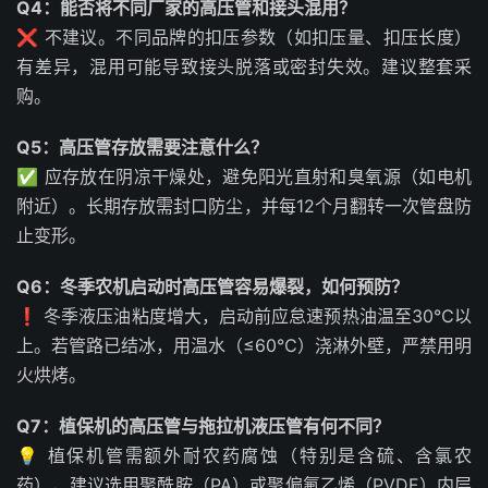
Q4：能否将不同厂家的高压管和接头混用？
❌ 不建议。不同品牌的扣压参数（如扣压量、扣压长度）
有差异，混用可能导致接头脱落或密封失效。建议整套采
购。
Q5：高压管存放需要注意什么？
✅ 应存放在阴凉干燥处，避免阳光直射和臭氧源（如电机
附近）。长期存放需封口防尘，并每12个月翻转一次管盘防
止变形。
Q6：冬季农机启动时高压管容易爆裂，如何预防？
❗ 冬季液压油粘度增大，启动前应怠速预热油温至30℃以
上。若管路已结冰，用温水（≤60℃）浇淋外壁，严禁用明
火烘烤。
Q7：植保机的高压管与拖拉机液压管有何不同？
💡 植保机管需额外耐农药腐蚀（特别是含硫、含氯农
药），建议选用聚酰胺（PA）或聚偏氟乙烯（PVDF）内层