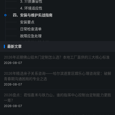
3. 介质兼容性
4. 环境适应性
四、安装与维护实战指南
安装要点
日常检查清单
故障应急处理
五、行业趋势与技术前沿
最新文章
六、常见问题与解答（Q&A）
2026年近期佛山铝木门定制怎么选？本地工厂直供的三大核心标准
2026-08-07
2026年精选亲子关系咨询——哈尔滨道里区嫦乐心理咨询室：破解
青春期沟通困局的专业之选
2026-08-07
2026盘点：君恒嘉禾与铁力山，谁的指挥中心控制台定制能力更胜
一筹？
2026-08-07