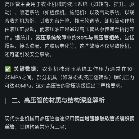
高压管主要用于农业机械的液压系统（如转向、提升、驱
动）、喷洒系统（如植保机、施肥机）以及气动系统。以联
合收割机为例，其收割台升降、拨禾轮调节、卸粮筒动作均
由液压缸驱动，而液压油正是通过高压管从泵传递至执行元
件。据统计，
液压系统故障中约30%与高压管相关
，包括
爆裂、接头渗漏、内胶层老化等，这些故障不仅导致停机，
还可能引发安全事故。
✅
关键数据
：农业机械液压系统工作压力通常在10-
35MPa之间，部分机具（如深松机液压翻转犁）瞬时压力
可达40MPa，这对高压管的耐压等级提出了严格要求。
二、高压管的材质与结构深度解析
现代农业机械用高压管普遍采用
钢丝增强橡胶软管
或
编织钢
丝管
，其结构通常分为三层：