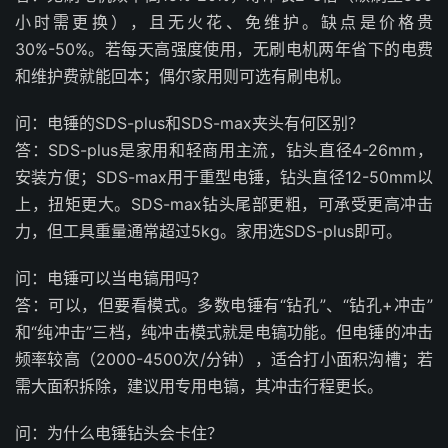
小时需更换），且无火花、免维护。缺点是价格贵
30%-50%。若每天高强度使用，无刷电机两年省下的电费
和维护费就能回本；偶尔家用则可选有刷电机。
问：电锤的SDS-plus和SDS-max夹头有何区别？
答：SDS-plus是家用和轻商用主流，钻头直径4-26mm，
安装方便；SDS-max用于重型电锤，钻头直径12-50mm以
上，扭矩更大。SDS-max钻头尾部更粗，可承受更高冲击
力，但工具重量通常超过5kg。家用选SDS-plus即可。
问：电锤可以当电镐用吗？
答：可以，但要看模式。多数电锤有“钻孔”、“钻孔+冲击”
和“纯冲击”三档，纯冲击模式就是电镐功能。但电锤的冲击
频率较高（2000-4500次/分钟），适合打小面积沟槽；若
需大面积拆除，建议用专用电镐，其冲击行程更长。
问：为什么电锤钻头会卡住？