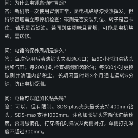
问：为什么电锤启动时冒烟？
答：新机第一次使用冒烟正常，是电机绝缘漆受热挥发。但
持续冒烟需立即停机检查：碳刷是否安装到位、转子是否卡
住、轴承是否缺油。若闻到焦糊味且冒烟，可能是电机烧
毁，需送修。
问：电锤的保养周期是多久？
答：每次使用后清洁钻头夹和通风口；每50小时润滑钻头
柄和气缸；每200小时检查碳刷和齿轮油；每500小时更换
碳刷并清理内部积尘。长期闲置时每3个月通电运转5分
钟，防止电机受潮。
问：电锤可以配加长钻头吗？
答：可以，但有限制。SDS-plus夹头最长支持400mm钻
头，SDS-max支持1000mm。注意加长钻头需降低进给速
度，否则易偏孔。打穿墙孔时建议从两侧对打，单侧打孔深
度不超过300mm。