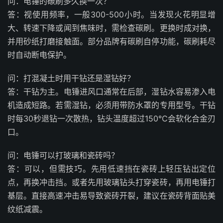
问：电锤的碳刷多久换一次？
答：视使用频率，一般300-500小时。当发现火花明显增
大、转速下降或闻到焦味时，需检查碳刷。更换时成对换，
并用砂纸打磨接触面。部分品牌有碳刷自停功能，碳刷耗尽
时自动断电保护。
问：打混凝土时用干钻还是湿钻好？
答：干钻为主。电锤进风口通常在后部，湿钻水容易渗入电
机造成短路。若需湿钻，必须用带防水罩的专用型号。干钻
时每30秒退钻一次散热，钻头温度超过150℃会软化合金刃
口。
问：电锤可以打玻璃和瓷砖吗？
答：可以，但需技巧。先用低速挡在瓷砖上轻压钻出定位
点，再换冲击挡。或者先用玻璃钻头打穿瓷砖，再用电锤打
基层。直接高速冲击易导致瓷砖开裂，建议在瓷砖背面贴美
纹纸减震。