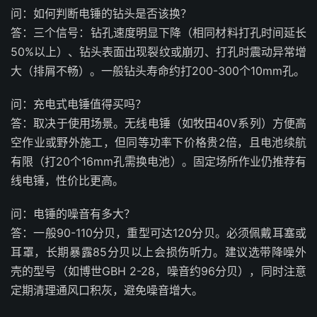
问：如何判断电锤的钻头是否该换？
答：三个信号：钻孔速度明显下降（相同材料打孔时间延长
50%以上）、钻头表面出现裂纹或崩刃、打孔时震动异常增
大（排屑不畅）。一般钻头寿命约打200-300个10mm孔。
问：充电式电锤值得买吗？
答：取决于使用场景。无线电锤（如牧田40V系列）方便高
空作业或野外施工，但同等功率下价格贵2倍，且电池续航
有限（打20个16mm孔需换电池）。固定场所作业仍推荐有
线电锤，性价比更高。
问：电锤的噪音有多大？
答：一般90-110分贝，重型可达120分贝。必须佩戴耳塞或
耳罩，长期暴露85分贝以上会损伤听力。建议选带降噪外
壳的型号（如博世GBH 2-28，噪音约96分贝），同时注意
定期清理通风口积灰，避免噪音增大。