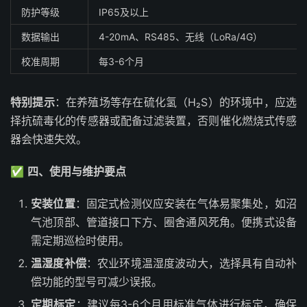
防护等级
IP65及以上
数据输出
4-20mA、RS485、无线（LoRa/4G）
校准周期
每3-6个月
特别提示
：在养殖场等存在硫化氢（H₂S）的环境中，应选
择抗硫毒化的传感器或配备过滤装置，否则催化燃烧式传感
器会快速失效。
✅
四、使用与维护要点
安装位置
：固定式检测仪应安装在气体易聚集处，如沼
气池顶部、管道接口下方、圈舍通风死角。便携式设备
需定期巡检时使用。
温湿度补偿
：农业环境温湿度波动大，选择具有自动补
偿功能的型号可减少误报。
定期标定
：建议每3-6个月用标准气体进行标定，确保