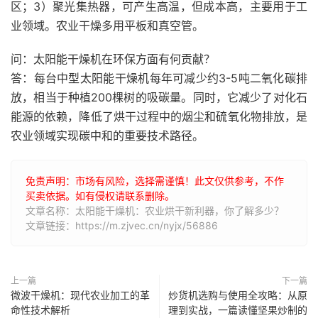
区；3）聚光集热器，可产生高温，但成本高，主要用于工
业领域。农业干燥多用平板和真空管。
问：太阳能干燥机在环保方面有何贡献？
答：每台中型太阳能干燥机每年可减少约3-5吨二氧化碳排
放，相当于种植200棵树的吸碳量。同时，它减少了对化石
能源的依赖，降低了烘干过程中的烟尘和硫氧化物排放，是
农业领域实现碳中和的重要技术路径。
免责声明：市场有风险，选择需谨慎！此文仅供参考，不作
买卖依据。如有侵权请联系删除。
文章名称：太阳能干燥机：农业烘干新利器，你了解多少？
文章链接：https://m.zjvec.cn/nyjx/56886
上一篇
下一篇
微波干燥机：现代农业加工的革
炒货机选购与使用全攻略：从原
命性技术解析
理到实战，一篇读懂坚果炒制的