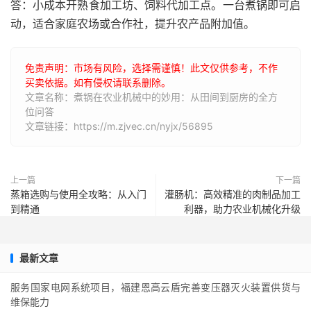
答：小成本开熟食加工坊、饲料代加工点。一台煮锅即可启
动，适合家庭农场或合作社，提升农产品附加值。
免责声明：市场有风险，选择需谨慎！此文仅供参考，不作
买卖依据。如有侵权请联系删除。
文章名称：煮锅在农业机械中的妙用：从田间到厨房的全方
位问答
文章链接：https://m.zjvec.cn/nyjx/56895
上一篇
下一篇
蒸箱选购与使用全攻略：从入门
灌肠机：高效精准的肉制品加工
到精通
利器，助力农业机械化升级
最新文章
服务国家电网系统项目，福建恩高云盾完善变压器灭火装置供货与
维保能力