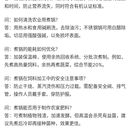
和时间，防止营养流失，同时符合有机认证标准。
问：如何清洗农业用煮锅？
答：用热水和食用碱刷洗，去除油污；不锈钢锅可用白醋除
垢。切忌用强酸强碱，以免损坏表面。
问：煮锅的能耗如何优化？
答：加装保温棉、使用余热回收系统、分批次煮制。例如，
先煮高热量饲料，余热再煮蔬菜，综合节能20%。
问：煮锅在饲料加工中的安全注意事项？
答：防止干烧、蒸汽烫伤和压力过载。需配备安全阀、排气
管，操作人员戴手套、穿防护服。
问：煮锅能否用于制作农家肥料？
答：可煮制植物残渣，加速发酵。但高温会杀死有益菌，建
议先煮后冷却再接种菌种，效果更佳。