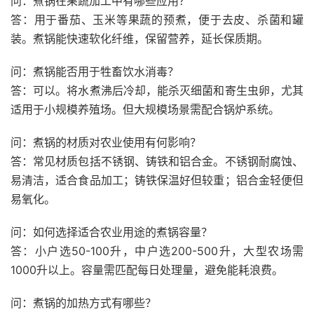
问：煮锅在果蔬加工中有哪些应用？
答：用于番茄、玉米等果蔬的预煮，便于去皮、杀菌和罐
装。煮锅能快速软化纤维，保留营养，延长保质期。
问：煮锅能否用于牲畜饮水消毒？
答：可以。将水煮沸后冷却，能杀灭细菌和寄生虫卵，尤其
适用于小规模养殖场。但大规模场景需配合锅炉系统。
问：煮锅的材质对农业使用有何影响？
答：常见材质包括不锈钢、铸铁和铝合金。不锈钢耐腐蚀、
易清洁，适合食品加工；铸铁保温好但较重；铝合金轻便但
易氧化。
问：如何选择适合农业用途的煮锅容量？
答：小户选50-100升，中户选200-500升，大型农场需
1000升以上。容量需匹配每日处理量，避免能耗浪费。
问：煮锅的加热方式有哪些？