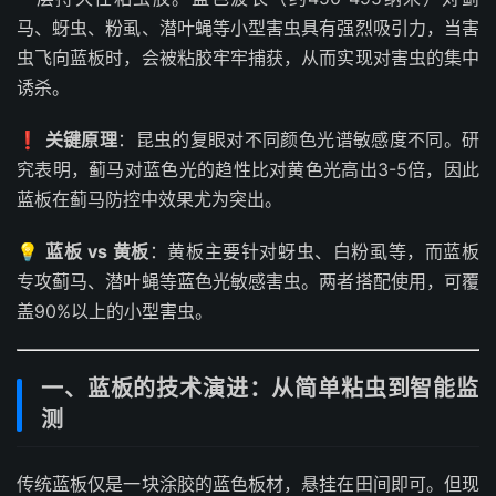
马、蚜虫、粉虱、潜叶蝇等小型害虫具有强烈吸引力，当害
虫飞向蓝板时，会被粘胶牢牢捕获，从而实现对害虫的集中
诱杀。
❗
关键原理
：昆虫的复眼对不同颜色光谱敏感度不同。研
究表明，蓟马对蓝色光的趋性比对黄色光高出3-5倍，因此
蓝板在蓟马防控中效果尤为突出。
💡
蓝板 vs 黄板
：黄板主要针对蚜虫、白粉虱等，而蓝板
专攻蓟马、潜叶蝇等蓝色光敏感害虫。两者搭配使用，可覆
盖90%以上的小型害虫。
一、蓝板的技术演进：从简单粘虫到智能监
测
传统蓝板仅是一块涂胶的蓝色板材，悬挂在田间即可。但现