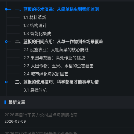
一、蓝板的技术演进：从简单粘虫到智能监测
1.1 材料革新
1.2 结构设计
1.3 智能化集成
二、蓝板的田间应用：从单一作物到全场景覆盖
2.1 设施农业：大棚蔬菜的核心防线
2.2 果园与茶园：高处作业的挑战
2.3 大田作物：玉米、水稻的虫害狙击
2.4 城市绿化与家庭园艺
三、蓝板的使用技巧：科学部署才能事半功倍
3.1 悬挂时机
3.2 位置优化
最新文章
3.3 数量与布局
3.4 维护与更换
2026年自行车实力公司盘点与选购指南
2026-08-09
四、蓝板的局限性及应对策略
五、蓝板与其他技术的协同：构建综合防治体系
2026年优选可靠的贵阳装修企业全解析