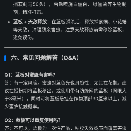
捕获蓟马50头），启动喷施白僵菌、绿僵菌等生物制
剂，精准打击。
蓝板 + 天敌释放
：在蓝板诱杀后，释放捕食螨、小花蝽
等天敌，清理残余害虫。注意天敌释放前需移除蓝板，
避免误伤。
六、常见问题解答（Q&A）
Q1：蓝板对蜜蜂有害吗？
答：有一定风险。蜜蜂对蓝色光也具趋性，尤其在花期。建
议在授粉期将蓝板移出，或使用带有防蜂网的蓝板（网眼大
于3毫米），同时可将蓝板悬挂在作物顶部30厘米以上，减
少蜜蜂接触概率。
Q2：蓝板可以重复使用吗？
答：不可以。蓝板为一次性产品，粘胶失效或表面覆盖害虫