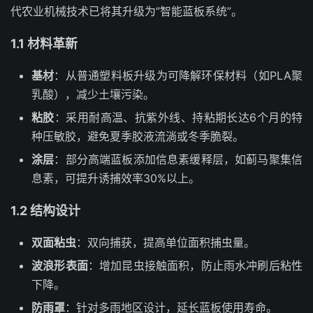
代农业机械技术已将其升级为“智能蓝板系统”。
1.1 材料革新
基材
：从普通塑料板升级为可降解环保材料（如PLA聚
乳酸），减少土壤污染。
粘胶
：采用耐高温、抗紫外线、持粘期长达6个月的特
种压敏胶，避免夏季胶液流淌或冬季脆裂。
涂层
：部分高端蓝板添加信息素缓释层，如蓟马聚集信
息素，可提升诱捕效率30%以上。
1.2 结构设计
双面粘虫
：双向捕获，提高单位面积捕虫量。
波浪形表面
：增加昆虫接触面积，防止雨水冲刷后粘性
下降。
防雨罩
：针对多雨地区设计，延长蓝板使用寿命。