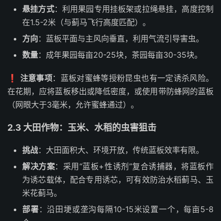
悬挂方式
：利用果园专用挂板架或拉绳悬挂，高度控制
在1.5-2米（与蓟马飞行高度匹配）。
方向
：蓝板平面与主风向垂直，利用气流引导害虫。
数量
：成年果园每亩20-25块，茶园每亩30-35块。
❗
注意事项
：蓝板对蜜蜂等授粉昆虫也有一定诱杀风险。
在花期，应将蓝板移出或降低密度，或使用带防蜂网的蓝板
（网眼大于3毫米，允许蜜蜂通过）。
2.3 大田作物：玉米、水稻的虫害狙击
挑战
：大田面积大、环境开放，传统蓝板效率有限。
解决方案
：采用“蓝板+性诱剂”复合诱捕器，将蓝板作
为诱芯载体，配合专用诱芯，可有效防治水稻蓟马、玉
米花蓟马。
部署
：沿田埂或垄沟每隔10-15米设置一个，每亩5-8