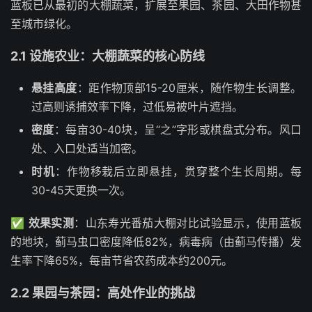
蓝板已从最初的大棚蔬菜，扩展至果园、茶园、大田作物甚
至城市绿化。
2.1 设施农业：大棚蔬菜的核心防线
悬挂高度
：距作物顶部15-20厘米，随作物生长调整。
过高则诱捕效率下降，过低易被叶片遮挡。
密度
：每亩30-40块，呈“之”字形或棋盘式分布。风口
处、入口处适当加密。
时机
：作物移栽后立即悬挂，贯穿整个生长周期。每
30-45天更换一次。
✅
效果实测
：山东寿光番茄大棚对比试验显示，使用蓝板
的地块，蓟马虫口密度降低82%，病毒病（由蓟马传播）发
生率下降65%，每亩节省农药成本约200元。
2.2 果园与茶园：高处作业的挑战