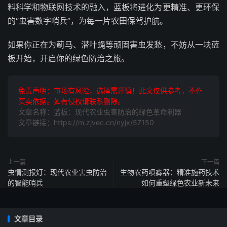
料科学和物联网技术的融入，蓝板将进化为更精准、更环保
的“虫害数字哨兵”，为每一片农田保驾护航。
如果你正在为蓟马、潜叶蝇等顽固害虫发愁，不妨从一块蓝
板开始，开启你的绿色防治之旅。
免责声明：市场有风险，选择需谨慎！此文仅供参考，不作
买卖依据。如有侵权请联系删除。
文章名称：蓝板：现代农业虫害防治的绿色革命利器
文章链接：https://m.zjvec.cn/nyjx/57150
上一篇
下一篇
虫情测报灯：现代农业害虫防治
生物农药喷雾器：精准施药技术
的智能哨兵
如何重塑绿色农业新未来
文章目录