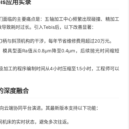
is应用实录
们面临的主要痛点是：五轴加工中心频繁出现碰撞、精加工
导致耗时过长。引入Tebis后，以下改善显著：
刀柄与斜顶机构的干涉，每年节省维修费用超过20万元。
模具型面Ra值从0.8μm降至0.4μm，后续抛光时间缩短
极加工的程序编制时间从4小时压缩至1.5小时，工程师可以
0的深度融合
软件向云端协同平台演进。其最新版本支持以下功能：
间机床的实时状态，避免多次往返。