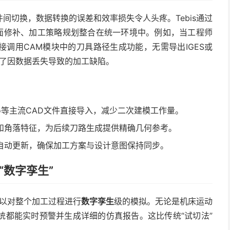
间切换，数据转换的误差和效率损失令人头疼。Tebis通过
曲面修补、加工策略规划整合在统一环境中。例如，当工程师
直接调用CAM模块中的刀具路径生成功能，无需导出IGES或
免了因数据丢失导致的加工缺陷。
reo等主流CAD文件直接导入，减少二次建模工作量。
和角落特征，为后续刀路生成提供精确几何参考。
自动更新，确保加工方案与设计意图保持同步。
“数字孪生”
可以对整个加工过程进行
数字孪生
级的模拟。无论是机床运动
统都能实时预警并生成详细的仿真报告。这比传统“试切法”