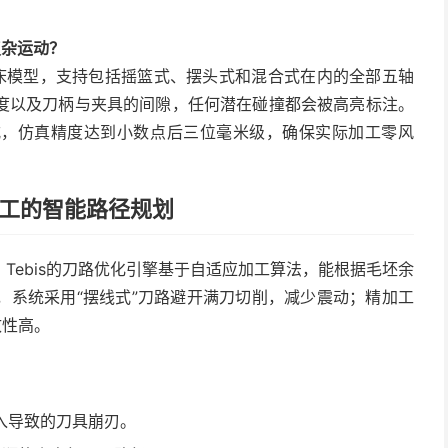
复杂运动？
流机床模型，支持包括摇篮式、摆头式和混合式在内的全部五轴
度以及刀柄与夹具的间隙，任何潜在碰撞都会被高亮标注。
式，仿真精度达到小数点后三位毫米级，确保实际加工零风
加工的智能路径规划
Tebis的刀路优化引擎基于自适应加工算法，能根据毛坯余
，系统采用“摆线式”刀路避开满刀切削，减少震动；精加工
致性高。
入导致的刀具崩刃。