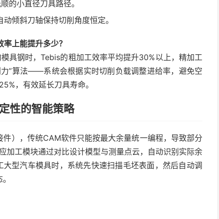
光顺的小直径刀具路径。
自动倾斜刀轴保持切削角度恒定。
在效率上能提升多少？
模具钢时，Tebis的粗加工效率平均提升30%以上，精加工
削力”算法——系统会根据实时切削负载调整进给率，避免空
25%，有效延长刀具寿命。
确定性的智能策略
接件），传统CAM软件只能按最大余量统一编程，导致部分
自适应加工模块通过对比设计模型与测量点云，自动识别实际余
加工大型汽车模具时，系统先快速扫描毛坯表面，然后自动调
态。