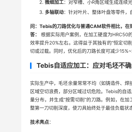
微细加工
：对窄槽、小R角区域生成连续
多轴联动
：针对叶片、整体叶盘等零件，
问：Tebis的刀路优化与普通CAM软件相比，
答：
根据实际用户案例，在加工硬度为HRC50的
效率提升20%左右。这得益于其独有的“恒定切
切或过载。同时，优化后的刀路长度可减少15%~
Tebis自适应加工：应对毛坯不
实际生产中，毛坯余量常常不均（如铸造件、焊
区域空切浪费，部分区域过切危险。Tebis的
量分布，并生成“按需切削”的刀路。例如，在
整第一刀切削深度，使刀具始终处于最佳负载状
技术亮点
：