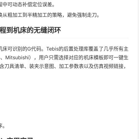
程中可动态补偿定位误差。
换从粗加工到半精加工的策略，避免强制走刀。
编程到机床的无缝闭环
床可识别的G代码。Tebis的后置处理库覆盖了几乎所有主
ain、Mitsubishi），用户只需选择对应的机床模板即可一键生
含刀具清单、装夹示意图、加工参数表以及仿真视频链接，
序。