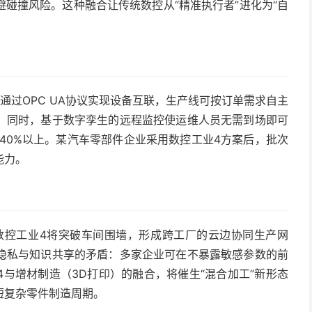
碰撞风险。这种融合让传统数控从“精准执行者”进化为“自
通过OPC UA协议实现设备互联，生产线可按订单需求自主
。同时，基于数字孪生的远程监控使运维人员无需到场即可
40%以上。某汽车零部件企业采用数控工业4方案后，批次
能力。
，数控工业4将突破车间围墙，形成跨工厂的云边协同生产网
隐私与知识共享的矛盾：多家企业可在不暴露敏感参数的前
与增材制造（3D打印）的融合，将催生“混合加工”新形态
短复杂零件制造周期。