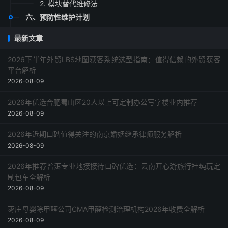
2. 模块替代维修法
六、预防性维护计划
七、典型案例：FANUC系统黑屏排查
最新文章
八、未来趋势：智能维修与数据驱动
九、总结
2026下半年外贸LBS地图获客系统选型指南：值得信赖的外贸获客
平台解析
2026-08-09
2026年优选合肥蜀山区20人以上可定制办公写字楼业内推荐
2026-08-09
2026年近期口碑值得关注的南京婚姻继承律师服务解析
2026-08-09
2026年推荐普洱专业地接接待口碑优选：云南开心游旅行社纯玩定
制包车全解析
2026-08-09
枣庄母婴除甲醛公司CMA甲醛检测治理机构2026年收费全解析
2026-08-09