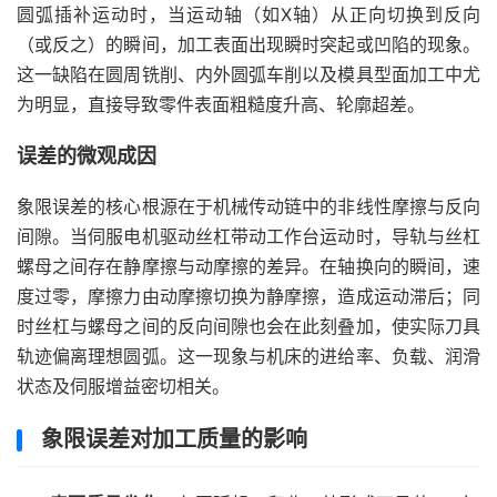
圆弧插补运动时，当运动轴（如X轴）从正向切换到反向
（或反之）的瞬间，加工表面出现瞬时突起或凹陷的现象。
这一缺陷在圆周铣削、内外圆弧车削以及模具型面加工中尤
为明显，直接导致零件表面粗糙度升高、轮廓超差。
误差的微观成因
象限误差的核心根源在于机械传动链中的非线性摩擦与反向
间隙。当伺服电机驱动丝杠带动工作台运动时，导轨与丝杠
螺母之间存在静摩擦与动摩擦的差异。在轴换向的瞬间，速
度过零，摩擦力由动摩擦切换为静摩擦，造成运动滞后；同
时丝杠与螺母之间的反向间隙也会在此刻叠加，使实际刀具
轨迹偏离理想圆弧。这一现象与机床的进给率、负载、润滑
状态及伺服增益密切相关。
象限误差对加工质量的影响