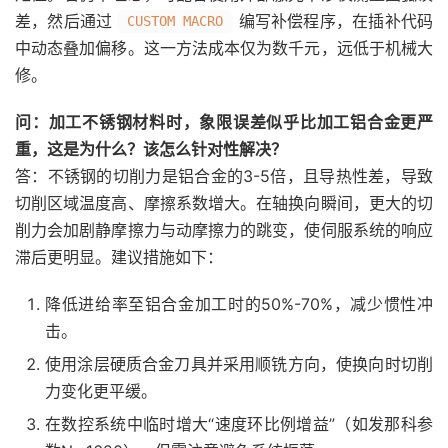
差，然后通过
编写补偿程序，在插补代码
CUSTOM MACRO
中动态叠加偏移。这一方法成本仅为数千元，远低于机械大
修。
问：加工不锈钢材料时，象限误差似乎比加工铝合金更严
重，这是为什么？该怎么针对性解决？
答：不锈钢的切削力是铝合金的3-5倍，且导热性差，导致
切削区域温度高、摩擦系数增大。在轴换向瞬间，更大的切
削力会加剧静摩擦力与动摩擦力的跳变，使伺服系统的响应
滞后更明显。建议措施如下：
降低进给率至铝合金加工时的50%-70%，减少惯性冲
击。
使用涂层硬质合金刀具并采用顺铣方向，使换向时切削
力变化更平缓。
在数控系统中临时增大“速度环比例增益”（如发那科参