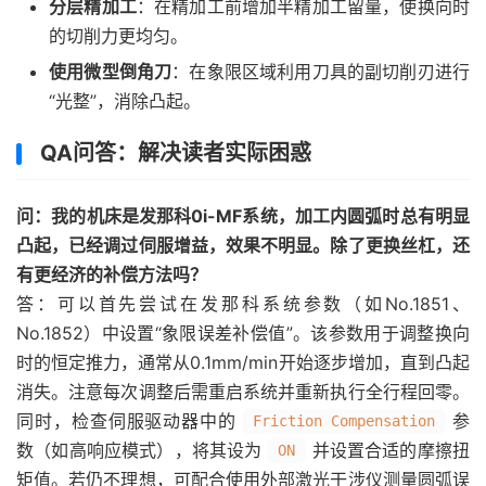
分层精加工
：在精加工前增加半精加工留量，使换向时
的切削力更均匀。
使用微型倒角刀
：在象限区域利用刀具的副切削刃进行
“光整”，消除凸起。
QA问答：解决读者实际困惑
问：我的机床是发那科0i-MF系统，加工内圆弧时总有明显
凸起，已经调过伺服增益，效果不明显。除了更换丝杠，还
有更经济的补偿方法吗？
答：可以首先尝试在发那科系统参数（如No.1851、
No.1852）中设置“象限误差补偿值”。该参数用于调整换向
时的恒定推力，通常从0.1mm/min开始逐步增加，直到凸起
消失。注意每次调整后需重启系统并重新执行全行程回零。
同时，检查伺服驱动器中的
参
Friction Compensation
数（如高响应模式），将其设为
并设置合适的摩擦扭
ON
矩值。若仍不理想，可配合使用外部激光干涉仪测量圆弧误