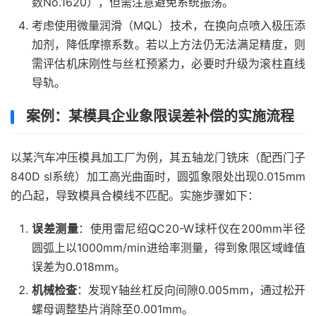
数No.1620），但需注意避免系统振荡。
考虑使用微量润滑（MQL）技术，在换向点喷入极压添
加剂，降低摩擦系数。若以上方法仍无法满足精度，则
需评估机床刚性与丝杠预紧力，必要时升级为滚柱直线
导轨。
案例：某模具企业象限误差补偿的实施流程
以某汽车冲压模具加工厂为例，其五轴龙门铣床（配西门子
840D sl系统）加工高光曲面时，圆弧象限处出现0.015mm
的凸起，导致模具合模线不匹配。实施步骤如下：
误差测量
：使用雷尼绍QC20-W球杆仪在200mm半径
圆弧上以1000mm/min进给率测量，得到象限区域峰值
误差为0.018mm。
机械检查
：发现Y轴丝杠反向间隙0.005mm，通过松开
螺母调整垫片消除至0.001mm。