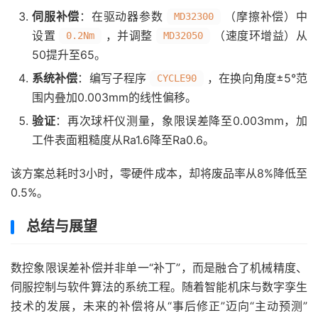
伺服补偿
：在驱动器参数
（摩擦补偿）中
MD32300
设置
，并调整
（速度环增益）从
0.2Nm
MD32050
50提升至65。
系统补偿
：编写子程序
，在换向角度±5°范
CYCLE90
围内叠加0.003mm的线性偏移。
验证
：再次球杆仪测量，象限误差降至0.003mm，加
工件表面粗糙度从Ra1.6降至Ra0.6。
该方案总耗时3小时，零硬件成本，却将废品率从8%降低至
0.5%。
总结与展望
数控象限误差补偿并非单一“补丁”，而是融合了机械精度、
伺服控制与软件算法的系统工程。随着智能机床与数字孪生
技术的发展，未来的补偿将从“事后修正”迈向“主动预测”