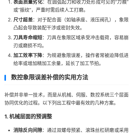
表面质量劣化
：在圆弧起刀和收刀处形成可见的“刀痕”
或“振纹”，严重时需后续人工打磨。
尺寸超差
：对于配合面（如轴承座、液压阀孔），象限
凸起会导致装配干涉或密封失效。
刀具寿命缩短
：刀具在象限区域承受冲击载荷，容易崩
刃或磨损不均。
加工效率下降
：为规避象限误差，操作者常被迫降低进
给率或增加精加工余量，延长了加工节拍。
数控象限误差补偿的实用方法
补偿并非单一技术，而是从机械、伺服、数控系统三个层面
协同优化的过程。以下列出工程中最有效的几种方案。
1. 机械层面的预调整
消除反向间隙
：通过双螺母预紧、滚珠丝杠研磨或采用