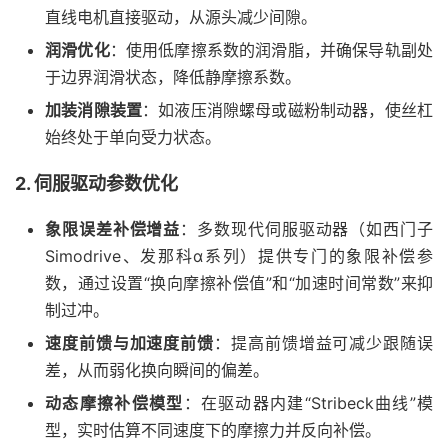
直线电机直接驱动，从源头减少间隙。
润滑优化
：使用低摩擦系数的润滑脂，并确保导轨副处
于边界润滑状态，降低静摩擦系数。
加装消隙装置
：如液压消隙螺母或磁粉制动器，使丝杠
始终处于单向受力状态。
2. 伺服驱动参数优化
象限误差补偿增益
：多数现代伺服驱动器（如西门子
Simodrive、发那科α系列）提供专门的象限补偿参
数，通过设置“换向摩擦补偿值”和“加速时间常数”来抑
制过冲。
速度前馈与加速度前馈
：提高前馈增益可减少跟随误
差，从而弱化换向瞬间的偏差。
动态摩擦补偿模型
：在驱动器内建“Stribeck曲线”模
型，实时估算不同速度下的摩擦力并反向补偿。