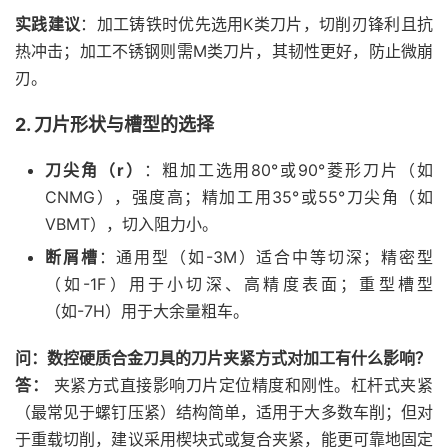
实践建议
：加工铸铁时优先选用K类刀片，切削刃锋利且抗
热冲击；加工不锈钢则需M类刀片，其韧性更好，防止微崩
刃。
2. 刀片形状与槽型的选择
刀尖角（r）
：粗加工选用80°或90°菱形刀片（如
CNMG），强度高；精加工用35°或55°刀尖角（如
VBMT），切入阻力小。
断屑槽
：通用型（如-3M）适合中等切深；精密型
（如-1F）用于小切深、高精度表面；重型槽型
（如-7H）用于大余量粗车。
问：数控硬质合金刀具的刀片夹紧方式对加工有什么影响？
答：
夹紧方式直接影响刀片定位精度和刚性。杠杆式夹紧
（最常见于螺钉压紧）结构简单，适用于大多数车削；但对
于重载切削，建议采用楔块式或复合夹紧，能更可靠地固定