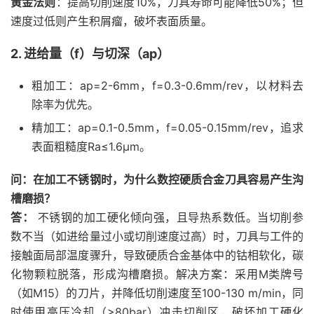
黄金法则
：提高切削速度10%，刀具寿命可能降低50%；但
速度过低则产生积屑瘤，破坏表面质量。
2. 进给量（f）与切深（ap）
粗加工：ap=2-6mm，f=0.3-0.6mm/rev，以材料去
除率为优先。
精加工：ap=0.1-0.5mm，f=0.05-0.15mm/rev，追求
表面粗糙度Ra≤1.6μm。
问：在加工不锈钢时，为什么数控硬质合金刀具容易产生沟
槽磨损？
答：
不锈钢的加工硬化倾向强，且导热系数低。当切削参
数不当（如进给量过小或切削速度过高）时，刀具与工件的
接触面局部温度骤升，导致硬质合金基体中的钴相软化，碳
化物颗粒脱落，形成沟槽磨损。解决方案：采用M类牌号
（如M15）的刀片，并降低切削速度至100-130 m/min，同
时使用高压冷却（>80bar）冲击切削区，破坏加工硬化