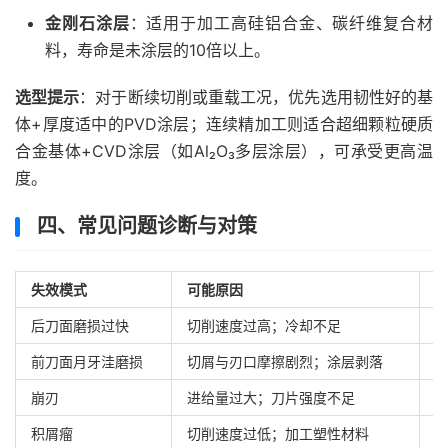
金刚石涂层
：适用于加工高硅铝合金、碳纤维复合材
料，寿命是未涂层的10倍以上。
选型提示
：对于断续切削或重载工况，优先选用韧性好的基
体+厚度适中的PVD涂层；连续精加工则适合超细颗粒硬质
合金基体+CVD涂层（如Al₂O₃多层涂层），可承受更高温
度。
四、常见问题诊断与对策
失效模式
可能原因
后刀面磨损过快
切削速度过高；冷却不足
降
前刀面月牙洼磨损
切屑与刃口摩擦剧烈；涂层剥落
改
崩刃
进给量过大；刀片强度不足
积屑瘤
切削速度过低；加工塑性材料
提