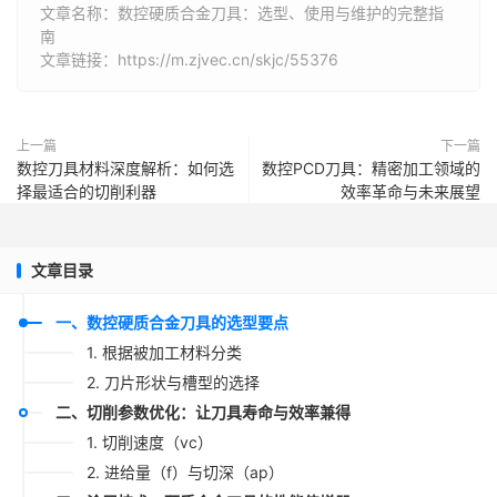
文章名称：数控硬质合金刀具：选型、使用与维护的完整指
南
文章链接：https://m.zjvec.cn/skjc/55376
上一篇
下一篇
数控刀具材料深度解析：如何选
数控PCD刀具：精密加工领域的
择最适合的切削利器
效率革命与未来展望
文章目录
一、数控硬质合金刀具的选型要点
1. 根据被加工材料分类
2. 刀片形状与槽型的选择
二、切削参数优化：让刀具寿命与效率兼得
1. 切削速度（vc）
2. 进给量（f）与切深（ap）