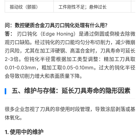
振动纹（颤振）
工件刚性不足；悬伸过长
问：数控硬质合金刀具刃口钝化处理有什么用？
答：
刃口钝化（Edge Honing）是通过倒圆或倒棱去除微
观刃口缺陷。经过钝化的刃口能均匀分布切削力，减少微崩
刃风险，尤其在加工淬硬钢、高温合金时，刀具寿命可延长
2-3倍。但钝化半径需根据加工类型调整：精加工刀具取
0.01-0.03mm，粗加工取0.05-0.10mm。过大的钝化半径
会导致切削力增大和表面质量下降。
五、维护与存储：延长刀具寿命的隐形因素
很多企业忽视了刀具的非使用时段管理，导致涂层剥落或基
体氧化。
1. 使用中的维护