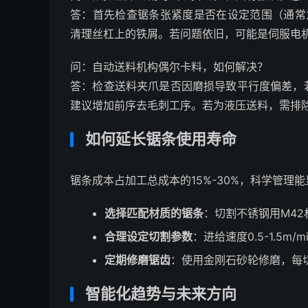
答：首先检查锯条张紧度是否在设定范围（通常为
清理丝杠上的铁屑。若问题依旧，可能是伺服电
问：自动送料机构偶尔卡料，如何解决？
答：检查送料夹爪是否因磨损导致平行度偏差，
建议增加前序去毛刺工序。若为液压送料，需排
如何延长锯条使用寿命
锯条成本占加工总成本的15%-30%，科学管理
选择匹配材质的锯条
：切割不锈钢用M4
合理设定切割参数
：进给速度0.5-1.5m
定期修磨锯齿
：使用金刚石砂轮修磨，每切
智能化趋势与未来方向