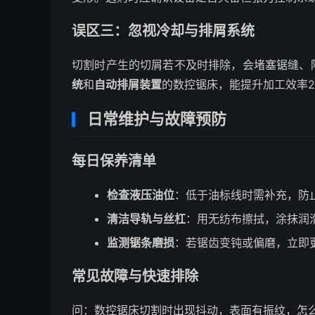
误区三：忽视冷却与排屑系统
切割时产生的切屑若不及时排除，会堵塞锯缝、
统
和
自动排屑装置
的数控锯床，能提升加工效率2
日常维护与故障预防
每日保养清单
检查液压油位
：低于油标线时需补充，防
清洁导轨与丝杠
：用无纺布擦拭，涂抹润
监测锯条磨损
：若锯齿变钝或偏磨，立即
常见故障与快速排除
问：数控锯床切割时出现抖动，表面有振纹，怎