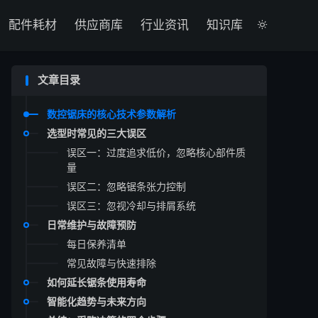

配件耗材
供应商库
行业资讯
知识库

文章目录
数控锯床的核心技术参数解析
选型时常见的三大误区
误区一：过度追求低价，忽略核心部件质
量
误区二：忽略锯条张力控制
误区三：忽视冷却与排屑系统
日常维护与故障预防
每日保养清单
常见故障与快速排除
如何延长锯条使用寿命
智能化趋势与未来方向