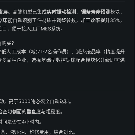
发展。高端机型已集成
实时振动检测
、
锯条寿命预测
模块，
锯床能自动识别工件材质并调整参数，加工效率提升35%，
接口，便于接入工厂MES系统。
得购买？
降低人工成本（减少1-2名操作员）、减少废品率（精度提升
小批量多品种企业，选择基础型数控锯床配合模块化升级即可满
自动，高于5000吨必须全自动送料。
检查切割面的垂直度与粗糙度。
时间是否在4小时内。
锯条、液压油、维修费用，综合对比。