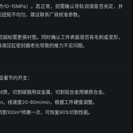
10-15MPa）。若正常，则需确认导轨润滑是否充足，并
机扭矩不均匀，建议联系厂商校准参数。
若超标需更换衬垫。同时确认工件表面是否有毛刺或变形，
除液压缸密封圈老化导致的推力不足问题。
能显著节约开支：
2材质，切割碳钢用双金属，切割铝合金用硬质合金。
/min，线速度20-80m/min，根据工件硬度调整。
割100m²修磨一次，可恢复90%切割性能。