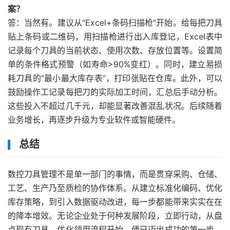
案？
答：当然有。建议从“Excel+条码扫描枪”开始。给每把刀具
贴上条码或二维码，用扫描枪进行出入库登记，Excel表中
记录每个刀具的当前状态、使用次数、存放位置等。设置简
单的条件格式预警（如寿命>90%变红）。同时，建立易损
耗刀具的“最小最大库存表”，打印张贴在仓库。此外，可以
鼓励操作工记录每把刀的实际加工时间，汇总后手动分析。
这些投入不超过几千元，却能显著改善混乱状况。后续随着
业务增长，再逐步升级为专业软件或智能硬件。
总结
数控刀具管理不是单一部门的事情，而是贯穿采购、仓储、
工艺、生产乃至质检的协作体系。从建立标准化编码、优化
库存策略，到引入数据驱动改进，每一步都能带来实实在在
的降本增效。无论企业处于何种发展阶段，立即行动，从盘
点现有刀具、优化领用流程开始，便已迈出成功的第一步。