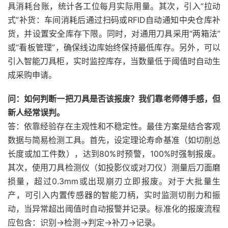
具消耗台账，统计各工位每月实际用量。其次，引入“拉动
式”补货：车间消耗后通过扫码或RFID自动通知中央仓库补
货，并设置安全库存下限。同时，对通用刀具采用“两箱法”
或“看板管理”，确保线边库始终保持最低库存。另外，可以
引入智能刀具柜，实时监控库存，当数量低于阈值时自动生
成采购申请。
问：如何判断一把刀具是否该报废？我们靠老师傅手感，但
新人经常误判。
答：依靠经验存在主观性和不稳定性。最佳方案是结合客观
数据与简易检测工具。首先，设定理论寿命基准（如切削总
长度或加工件数），达到80%时预警，100%时强制报废。
其次，使用刀具检测仪（如投影仪或对刀仪）测量后刀面磨
损量，超过0.3mm或出现崩刃立即报废。对于大批量生
产，可引入内置传感器的智能刀柄，实时监测切削力和振
动，当异常超出阈值时自动报警并记录。标准化的报废流程
应包含：识别→检测→判定→补刀→记录。