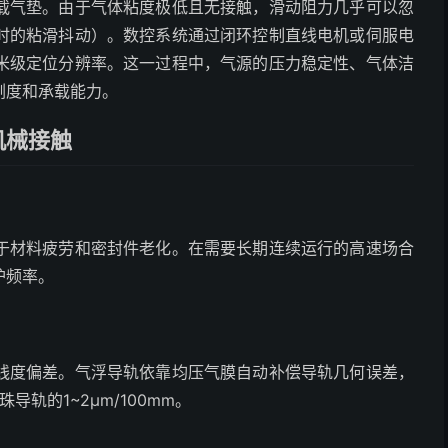
载气垫。由于气体粘度极低且无接触，滑动阻力几乎可以忽
时的粘滑抖动）。数控系统通过闭环控制直线电机或伺服电
米级定位分辨率。这一过程中，气源的压力稳定性、气体洁
刚度和承载能力。
机械接触
于材料疲劳和密封件老化。在需要长期连续运行的高速场合
护频率。
线度偏差。气浮导轨依靠均压气膜自动补偿导轨几何误差，
导轨的1~2μm/100mm。