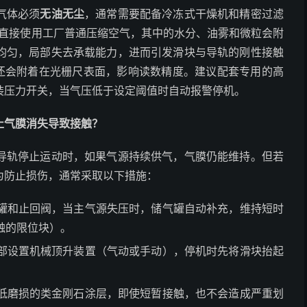
气体必须
无油无尘
，通常需要配备冷冻式干燥机和精密过滤
。若直接使用工厂普通压缩空气，其中的水分、油雾和微粒会附
均匀，局部失去承载能力，进而引发滑块与导轨的刚性接触
雾还会附着在光栅尺表面，影响读数精度。建议配套专用的高
装压力开关，当气压低于设定阈值时自动报警停机。
止气膜消失导致接触？
导轨停止运动时，如果气源持续供气，气膜仍能维持。但若
为防止损伤，通常采取以下措施：
罐和止回阀，当主气源失压时，储气罐自动补充，维持短时
触的限位块）。
部设置机械顶升装置（气动或手动），停机时先将滑块抬起
低磨损的类金刚石涂层，即使短暂接触，也不会造成严重划