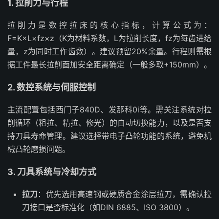
1. 拉削力与行程
拉削力是数控拉床的核心指标，计算公式为：
F=K×L×fz×z（K为材料系数，L为拉削长度，fz为每齿进给
量，z为同时工作齿数）。建议预留20%余量。行程则需根
据工件最长拉削面加安全距离确定（一般多取+150mm）。
2. 数控系统与伺服控制
主流配置包括西门子840D、发那科0i等。需关注系统对拉
削循环（粗拉、精拉、修光）的自动切换能力，以及是否支
持刀具寿命管理。建议选择带电子凸轮功能的系统，避免机
械凸轮磨损问题。
3. 刀具系统与冷却方式
拉刀
：优先选用高速钢或硬质合金涂层拉刀，需确认拉
刀接口是否标准化（如DIN 6885、ISO 3800）。