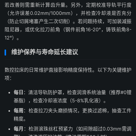
若改善则需重新计算齿升量。另外，定期校准导轨平行度
（允许误差0.02mm/1000mm），并检查冷却液是否充分
（防止切屑堵塞产生二次切削）。若问题持续，可加装减振
阻尼器，或优化拉刀前角（钢件前角16-20°，铸铁前角8-
12°）。
维护保养与寿命延长建议
数控拉床的日常维护直接影响精度保持性。以下为关键维护
项：
每日
：清洁导轨防护罩，检查润滑系统油量（推荐#0锂
基脂），检查冷却液浓度（5-8%乳化液）。
每周
：检查拉刀夹头磨损情况，更换过滤棉，抽查工件
精度。
每月
：检测滚珠丝杠预紧力（如间隙超过0.03mm需调