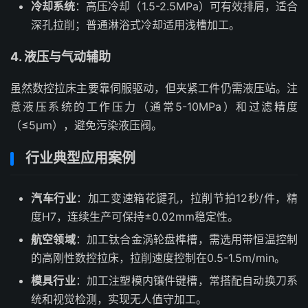
冷却系统
：高压冷却（1.5-2.5MPa）可有效排屑，适合
深孔拉削；普通淋浴式冷却适用浅槽加工。
4. 液压与气动辅助
虽然数控拉床主要靠伺服驱动，但夹紧工件仍需液压站。注
意液压系统的工作压力（通常5-10MPa）和过滤精度
（≤5μm），避免污染液压阀。
行业典型应用案例
汽车行业
：加工变速箱花键孔，拉削节拍12秒/件，精
度H7，连续生产可保持±0.02mm稳定性。
航空领域
：加工钛合金涡轮盘榫槽，需选用带恒温控制
的高刚性数控拉床，拉削速度控制在0.5-1.5m/min。
模具行业
：加工注塑模内镶件键槽，常搭配自动换刀系
统和视觉检测，实现无人值守加工。