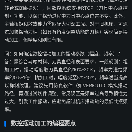
答：主要要求机床具备高刚性和稳定性的摆动轴（如A/C轴
转台或B轴摆头），且数控系统支持RTCP（刀具中心点控
制）功能，以保证摆动过程中刀具中心点位置不变。此外，
主轴扭矩和散热能力需匹配大切深工况。对于旧机床，可通
过加装摆动刀柄（如具有角度调整功能的刀柄）实现简易摆
动加工，但精度和刚性有限。
问：如何确定数控摆动加工的摆动参数（幅度、频率）？
答：需综合考虑材料、刀具直径和表面要求。一般规则：粗
加工时，摆动幅度取刀具直径的10%-20%，频率为进给频
率的0.5-1倍；精加工时，幅度减至5%-10%，频率适当提高
以抑制纹理。建议先用仿真软件（如VERICUT）模拟摆动
路径，再通过试切件调整。常见误区是频率过高导致惯性力
过大，引发工件振动，应避免超过机床摆动轴的最低共振频
率。
数控摆动加工的编程要点