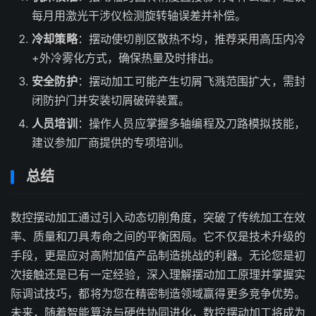
每月用激光干涉仪检测旋转轴误差并补偿。
冷却策略
：摆动使切削区散热不均，推荐采用高压内冷
+外冷雾化方式，确保热量及时排出。
安全防护
：摆动加工可能产生切屑飞溅范围扩大，需封
闭防护门并安装切屑破碎装置。
人员培训
：操作人员应掌握多轴编程及刀路模拟技能，
建议参加厂商提供的专项培训。
总结
数控摆动加工通过引入动态切削角度，突破了传统加工在效
率、质量和刀具寿命之间的平衡困局。它不仅是技术升级的
手段，更是应对高附加值产品制造挑战的利器。无论您是初
次接触还是已有一定经验，深入理解摆动加工原理并掌握实
际调试技巧，都将为您在精密制造领域赢得更多竞争优势。
未来，随着智能算法与硬件协同进化，数控摆动加工将成为