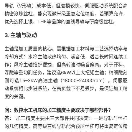
导轨（V形轨）成本低，但磨损较快。伺服驱动系统配合高
精密滚珠丝杠，能实现微米级重复定位精度。若预算允许，
优先选择上银、THK等品牌的直线导轨与研磨级丝杠。
3. 主轴与驱动
主轴是加工质量的核心。需根据加工材料与工艺选择功率与
冷却方式：水冷主轴散热均匀、噪音低，适合长时间连续工
作；风冷主轴维护便捷，但高转速时噪音偏高。对于开料、
浮雕等重切削任务，建议选6kW以上大扭矩主轴；精细雕刻
则可选1.5–3kW高速主轴（18000–24000rpm）。伺服驱
动系统相比步进系统，在高负载下不易丢步，是保证加工精
度的关键。
问：数控木工机床的加工精度主要取决于哪些部件？
答：
加工精度主要由三大部件共同决定：一是导轨与丝杠
的几何精度，高等级直线导轨配合预压丝杠可将重复定位精