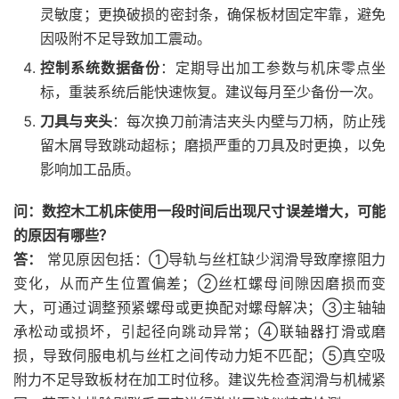
灵敏度；更换破损的密封条，确保板材固定牢靠，避免
因吸附不足导致加工震动。
控制系统数据备份
：定期导出加工参数与机床零点坐
标，重装系统后能快速恢复。建议每月至少备份一次。
刀具与夹头
：每次换刀前清洁夹头内壁与刀柄，防止残
留木屑导致跳动超标；磨损严重的刀具及时更换，以免
影响加工品质。
问：数控木工机床使用一段时间后出现尺寸误差增大，可能
的原因有哪些？
答：
常见原因包括：①导轨与丝杠缺少润滑导致摩擦阻力
变化，从而产生位置偏差；②丝杠螺母间隙因磨损而变
大，可通过调整预紧螺母或更换配对螺母解决；③主轴轴
承松动或损坏，引起径向跳动异常；④联轴器打滑或磨
损，导致伺服电机与丝杠之间传动力矩不匹配；⑤真空吸
附力不足导致板材在加工时位移。建议先检查润滑与机械紧