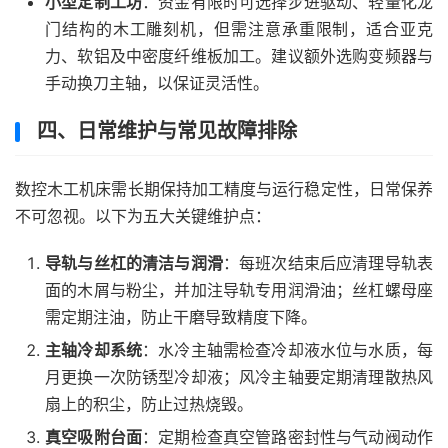
小型定制工坊
：资金有限时可选择步进驱动、轻量化龙
门结构的木工雕刻机，但需注意承重限制，适合亚克
力、软铝及中密度纤维板加工。建议额外选购变频器与
手动换刀主轴，以保证灵活性。
四、日常维护与常见故障排除
数控木工机床需长期保持加工精度与运行稳定性，日常保养
不可忽视。以下为五大关键维护点：
导轨与丝杠的清洁与润滑
：每班次结束后应清理导轨表
面的木屑与粉尘，并加注导轨专用润滑油；丝杠螺母座
需定期注油，防止干磨导致精度下降。
主轴冷却系统
：水冷主轴需检查冷却液水位与水质，每
月更换一次防锈型冷却液；风冷主轴要定期清理散热风
扇上的积尘，防止过热烧毁。
真空吸附台面
：定期检查真空管路密封性与气动阀动作