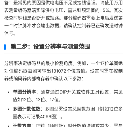
答：最常见的原因是供电电压不足或接线错误。请使用万用
表测量编码器端实际供电电压，需达到额定值的±5%。其次
检查时钟线是否断开或短路。部分编码器需要上电后发送第
一个时钟脉冲才会输出数据，请确认控制器已正确发送时钟
信号。
第二步：设置分辨率与测量范围
分辨率决定编码器的最小检测角度。例如，一个17位单圈绝
对值编码器每圈可输出131072个位置值。设置时需在控制
器或编码器内部寄存器中确认以下参数：
单圈分辨率
：通常通过DIP开关或软件工具设置，常见
值如12位、13位、17位。
多圈计数位数
：多圈型需设置总圈数范围（例如12位多
圈表示可记录4096圈）。
计数方向
：正转（顺时针）时计数值增加或减少，需与