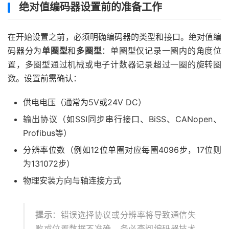
绝对值编码器设置前的准备工作
在开始设置之前，必须明确编码器的类型和接口。绝对值编
码器分为
单圈型
和
多圈型
：单圈型仅记录一圈内的角度位
置，多圈型通过机械或电子计数器记录超过一圈的旋转圈
数。设置前需确认：
供电电压（通常为5V或24V DC）
输出协议（如SSI同步串行接口、BiSS、CANopen、
Profibus等）
分辨率位数（例如12位单圈对应每圈4096步，17位则
为131072步）
物理安装方向与轴连接方式
提示
：错误选择协议或分辨率将导致通信失
败或位置数据不准确，务必查阅编码器技术