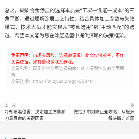
总之，硬质合金涂层的选择本质是“工况—性能—成本”的三
角平衡。通过理解涂层工艺特性、结合具体加工参数与失效
模式，技术人员才能实现从“被动选用”到“主动匹配”的跨
越。希望本文能为您在涂层选型中提供清晰的决策框架。
免责声明：市场有风险，选择需谨慎！此文仅供参考，不作
买卖依据。如有侵权请联系删除。
文章名称：硬质合金涂层选择指南：从工况到性能的全面解
析
文章链接：https://m.zjvec.cn/gcjx/53401
上一篇
下一篇
冷却喷嘴位置：决定加工质量和
微钻头崩刃防止全攻略：从根源
刀具寿命的关键因素
解决断刀难题