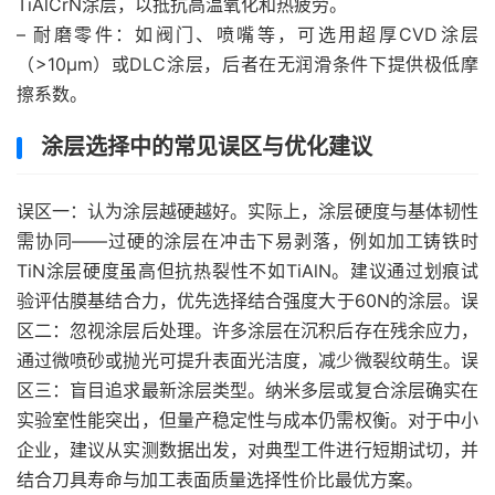
TiAlCrN涂层，以抵抗高温氧化和热疲劳。
– 耐磨零件：如阀门、喷嘴等，可选用超厚CVD涂层
（>10μm）或DLC涂层，后者在无润滑条件下提供极低摩
擦系数。
涂层选择中的常见误区与优化建议
误区一：认为涂层越硬越好。实际上，涂层硬度与基体韧性
需协同——过硬的涂层在冲击下易剥落，例如加工铸铁时
TiN涂层硬度虽高但抗热裂性不如TiAlN。建议通过划痕试
验评估膜基结合力，优先选择结合强度大于60N的涂层。误
区二：忽视涂层后处理。许多涂层在沉积后存在残余应力，
通过微喷砂或抛光可提升表面光洁度，减少微裂纹萌生。误
区三：盲目追求最新涂层类型。纳米多层或复合涂层确实在
实验室性能突出，但量产稳定性与成本仍需权衡。对于中小
企业，建议从实测数据出发，对典型工件进行短期试切，并
结合刀具寿命与加工表面质量选择性价比最优方案。