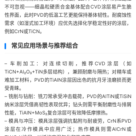
不可忽视——细晶粒硬质合金基体配合CVD涂层易产生脆
性界面，此时PVD的低温工艺更能保持基体韧性。耐腐蚀性
需求（如湿式加工环境）应优先选择化学稳定性好的涂层，
例如CrN或TiCN。
常见应用场景与推荐组合
– 车削加工：对连续切削，推荐CVD涂层（如
TiCN+Al₂O₃+TiN多层结构），兼顾耐磨与隔热；对精车或
难加工材料，PVD的TiAlN涂层因出色的抗月牙洼磨损而更
受青睐。
– 铣削与钻削：铣刀常承受冲击载荷，PVD的AlTiN或TiSiN
纳米涂层凭借高韧性表现优异；钻头则需平衡耐磨性与排屑
性能，TiAlN+MoS₂复合涂层可有效降低摩擦热。
– 模具与冲压：模具涂层强调抗黏附与耐疲劳，CrN系PVD
涂层在冷作模具中应用广泛；热作模具则需AlCrN或