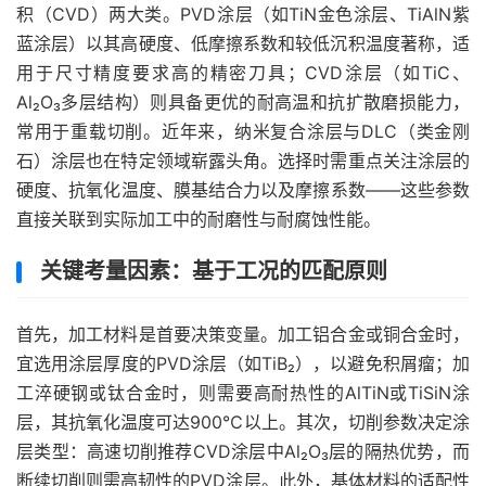
积（CVD）两大类。PVD涂层（如TiN金色涂层、TiAlN紫
蓝涂层）以其高硬度、低摩擦系数和较低沉积温度著称，适
用于尺寸精度要求高的精密刀具；CVD涂层（如TiC、
Al₂O₃多层结构）则具备更优的耐高温和抗扩散磨损能力，
常用于重载切削。近年来，纳米复合涂层与DLC（类金刚
石）涂层也在特定领域崭露头角。选择时需重点关注涂层的
硬度、抗氧化温度、膜基结合力以及摩擦系数——这些参数
直接关联到实际加工中的耐磨性与耐腐蚀性能。
关键考量因素：基于工况的匹配原则
首先，加工材料是首要决策变量。加工铝合金或铜合金时，
宜选用涂层厚度的PVD涂层（如TiB₂），以避免积屑瘤；加
工淬硬钢或钛合金时，则需要高耐热性的AlTiN或TiSiN涂
层，其抗氧化温度可达900℃以上。其次，切削参数决定涂
层类型：高速切削推荐CVD涂层中Al₂O₃层的隔热优势，而
断续切削则需高韧性的PVD涂层。此外，基体材料的适配性