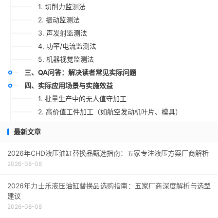
1. 切削力监测法
2. 振动监测法
3. 声发射监测法
4. 功率/电流监测法
5. 机器视觉监测法
三、QA问答：解决读者常见实际问题
四、实际应用场景与实施效益
1. 批量生产中的无人值守加工
2. 高价值工件加工（如航空发动机叶片、模具）
3. 深孔加工与难加工工序
最新文章
4. 自动化产线的预测性维护
五、如何选择适合的在线刀具破损监测系统？
2026年CHD液压油缸替换品甄选指南：五家专注液压方案厂商解析
2026-08-08
选择要点清单：
六、未来发展趋势
2026年力士乐液压油缸替换品选购指南：五家厂商深度解析与选型
建议
2026-08-08