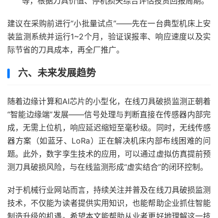
等，根据刀具价值、停机损失综合评估投资回报周期。
建议在采购前进行“小批量试点”——先在一台典型机床上安
装监测系统并运行1~2个月，验证误报率、响应速度以及实
际节省的刀具成本，再全厂推广。
六、未来发展趋势
随着边缘计算和AI芯片的小型化，在线刀具破损监测正朝着
“智能边缘端”发展——信号处理与判断直接在传感器内部完
成，无需上位机，响应延迟缩短至毫秒级。同时，无线传感
器方案（如蓝牙、LoRa）正在解决机床内部布线困难的问
题。此外，数字孪生技术的应用，可以通过虚拟仿真提前预
测刀具破损风险，与在线监测形成“虚实结合”的闭环控制。
对于机械行业网站而言，持续关注并普及在线刀具破损监测
技术，不仅能为读者提供实用知识，也能帮助企业抓住智能
制造升级的机遇。希望本文能帮助从业者更好地理解这一技