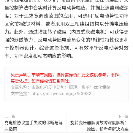
量控制算法中会实时计算反电动势幅值，并据此调整弱磁深
度；对于追求宽调速范围的应用，可选用“反电动势恒功率
区宽”的磁钢材料，或者采用双三相绕组结构以分摊电压应
力。此外，通过增加转子磁阻（内置式永磁电机）可获得更
强的弱磁能力，反电动势随电流角变化的非线性特性也更利
于控制器设计。综合这些措施，可有效平衡反电动势对效
率、功率密度和动态响应的影响。
免责声明：市场有风险，选择需谨慎！此文仅供参考，不作
买卖依据。如有侵权请联系删除。
文章名称：永磁电机反电动势：原理、影响与优化策略
文章链接：https://m.zjvec.cn/gcjx/53932
上一篇
下一篇
充电桩协议握手失败的诊断与解
旋转变压器解调故障深度解析：
决指南
原因、诊断与解决方案