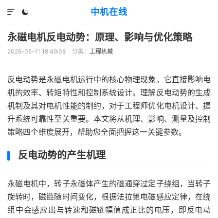
中机在线


永磁电机反电动势：原理、影响与优化策略
2026-05-11 18:49:08
分类：
工程机械
反电动势是永磁电机运行中的核心物理现象，它直接影响电
机的效率、转矩特性和控制系统设计。理解反电动势的生成
机制及其对电机性能的制约，对于工程师优化电机设计、提
升系统可靠性至关重要。本文将从机理、影响、测量及控制
策略四个维度展开，帮助您全面把握这一关键参数。
反电动势的产生机理
永磁电机中，转子永磁体产生的磁通穿过定子绕组，当转子
旋转时，磁链随时间变化，根据法拉第电磁感应定律，在绕
组中会感应出与转速和磁链幅值成正比的电压，即反电动