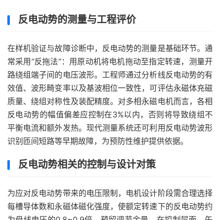
反电动势的测量与工程评价
在样机验证与故障诊断中，反电动势的测量是基础环节。通
常采用“反拖法”：用原动机将电机拖动至指定转速，测量开
路绕组端子间的电压波形。工程师通过分析线反电动势的有
效值、波形畸变率以及基波相位一致性，可评估永磁体充磁
质量、绕组对称性及装配精度。对多相永磁电机而言，各相
反电动势的幅值偏差应控制在3%以内，否则将导致绕组不
平衡电流和额外发热。现代测量系统还可利用反电动势波形
识别匝间短路等早期故障，为预防性维护提供依据。
反电动势相关的控制与设计对策
为应对反电动势带来的电压限制，电机设计阶段需合理选择
每槽导体数和永磁体磁化强度，使额定转速下的反电动势约
为母线电压的0.8~0.9倍，预留调节余量。在控制层面，矢