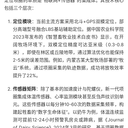
定位项圈的本质是“物联网+传感器”的集成体。其技术核心
包括三个层次：
定位模块
：当前主流方案采用北斗+GPS双模定位，部
分高端型号融合LBS基站辅助定位。据中国农业科学院
2023年发布的《智慧畜牧业技术白皮书》显示，在开
阔牧场环境下，双模定位精度可达亚米级（0.3-0.8
米），即使在林区或丘陵地带，通过算法优化也能保持
2-5米的误差范围。例如，内蒙古某大型牧场部署的“牧
云”系统，通过项圈采集的轨迹数据，成功将放牧效率
提升了22%。
传感器矩阵
：除了基本的加速度计与陀螺仪，新一代项
圈集成体温传感器、心率监测模块甚至反刍声纹识别单
元。这些传感器以每分钟10-60次的数据采集频率，构
建起牲畜的“数字生命体征”。以奶牛为例，体温连续监
测可提前12-24小时预警乳房炎或蹄病，据《Journal
of Dairy Science》2024年3月的研究，基于项圈数据