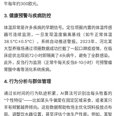
牛每年约300欧元。
3. 健康预警与疾病防控
体温异常是许多疾病的早期信号。定位项圈内置的体温传感
器可连续监测，一旦发现温度偏离基线（如牛正常体温
38.5℃±0.5℃），系统自动推送警报。2023年，河北某
大型养殖场通过项圈数据成功拦截了一起口蹄疫疫情，在临
床症状出现前72小时即隔离了4头病牛，避免了全群感染。
此外，反刍行为监测（正常牛每天反刍8-10小时）可预警瘤
胃酸中毒等消化系统疾病。
4. 行为分析与群体管理
通过长时间的行为轨迹积累，AI算法可识别出每头牲畜的
“个性特征”——比如某头牛偏爱在固定区域采食，或者某只
羊有频繁越界倾向。这些数据帮助牧场主优化饲料投放点布
局、调整饮水器位置，甚至评估个体生产性能。例如，某智