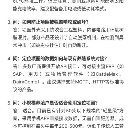
60℃环境工作。但需注意，暴雨或冰雹可能影响太阳
能充电效率，建议配备备用电池或低功耗模式。
问：如何防止项圈被牲畜啃咬或破坏？
答：项圈外壳采用抗咬合工程塑料，内部电路用环氧树
脂灌封。部分产品还设计了自动脱落机制，在检测到异
常冲击（如被树枝挂住）时自动断开。
问：定位项圈的数据如何与现有养殖系统对接？
答：多数厂商提供开放API接口，可对接主流ERP（如
SAP、用友）或牧场管理软件（如CattleMax、
DairyComp）。建议选择支持MQTT、HTTP等标准协
议的产品。
问：小规模养殖户是否适合使用定位项圈？
答：适合。目前已有针对50头以下规模的“轻量级”方
案，采用手机APP直接接收数据，无需自建服务器。成
本可控制在每头牛每年200-500元，远低于传统人工管