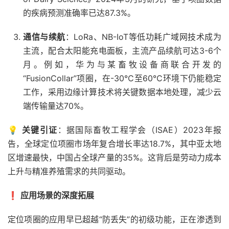
的疾病预测准确率已达87.3%。
通信与续航
：LoRa、NB-IoT等低功耗广域网技术成为
主流，配合太阳能充电面板，主流产品续航可达3-6个
月。例如，华为与某畜牧设备商联合开发的
“FusionCollar”项圈，在-30℃至60℃环境下仍能稳定
工作，采用边缘计算技术将关键数据本地处理，减少云
端传输量达70%。
💡
关键引证
：据国际畜牧工程学会（ISAE）2023年报
告，全球定位项圈市场年复合增长率达18.7%，其中亚太地
区增速最快，中国占全球产量的35%。这背后是劳动力成本
上升与精准养殖需求的共同驱动。
❗
应用场景的深度拓展
定位项圈的应用早已超越“防丢失”的初级功能，正在渗透到