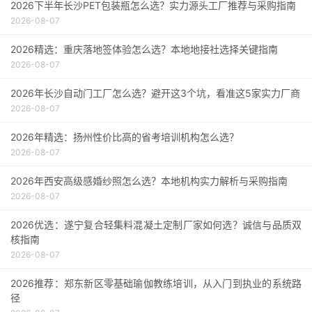
2026下半年长沙PET包装瓶怎么选？实力源头工厂推荐与采购指南
2026-08-07
2026精选：重庆落地签体验怎么选？本地地接社选择关键指南
2026-08-07
2026年长沙自动门工厂怎么选？避开这3个坑，看准这5家实力厂商
2026-08-07
2026年精选：扬州性价比高的省考培训机构怎么选？
2026-08-07
2026年西安高级感婚纱照怎么选？本地机构实力解析与采购指南
2026-08-07
2026优选：遂宁复合轻集料混凝土定制厂家如何选？诚信与品质双
核指南
2026-08-07
2026推荐：郑东新区零基础瑜伽教练培训，从入门到执业的系统路
径