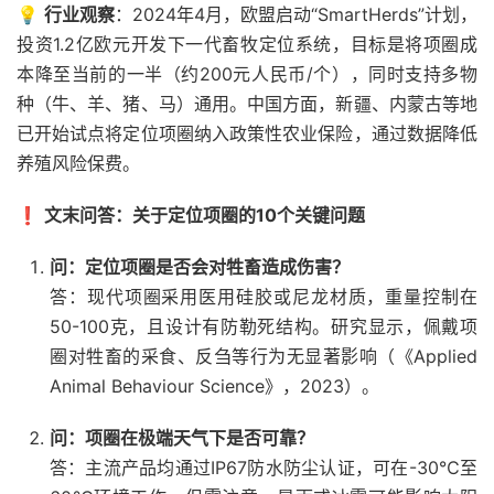
💡
行业观察
：2024年4月，欧盟启动“SmartHerds”计划，
投资1.2亿欧元开发下一代畜牧定位系统，目标是将项圈成
本降至当前的一半（约200元人民币/个），同时支持多物
种（牛、羊、猪、马）通用。中国方面，新疆、内蒙古等地
已开始试点将定位项圈纳入政策性农业保险，通过数据降低
养殖风险保费。
❗
文末问答：关于定位项圈的10个关键问题
问：定位项圈是否会对牲畜造成伤害？
答：现代项圈采用医用硅胶或尼龙材质，重量控制在
50-100克，且设计有防勒死结构。研究显示，佩戴项
圈对牲畜的采食、反刍等行为无显著影响（《Applied
Animal Behaviour Science》，2023）。
问：项圈在极端天气下是否可靠？
答：主流产品均通过IP67防水防尘认证，可在-30℃至