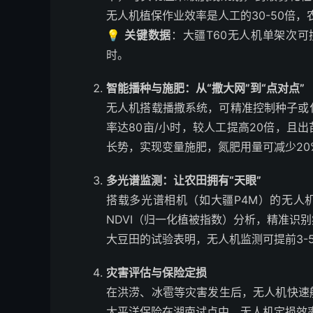
无人机植保作业效率是人工的30-50倍
💡
关键数据
：大疆T60无人机单架次可
时。
智能播种与施肥：从“撒大网”到“点对点”
无人机搭载播撒系统，可精准控制种子或
率达80亩/小时，较人工提高20倍，且
长势，实现变量施肥，氮肥用量可减少20%
多光谱监测：让农田拥有“天眼”
搭载多光谱相机（如大疆P4M）的无人
NDVI（归一化植被指数）分析，精准识
大豆田的试验表明，无人机监测可提前3-
灾害评估与保险定损
在洪涝、冰雹等灾害发生后，无人机快速
太平洋保险在湖南试点中，无人机定损效率