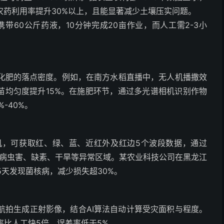
，农药利用率提升30%以上，且能显著减少土壤压实问题。
携带60公斤药液，10分钟完成20亩作业，而人工需2-3小
化肥的落点密度。例如，在南方水稻直播中，无人机播撒效
出苗均匀度提升15%。在施肥环节，通过多光谱相机识别作物
-40%。
机，可获取红、绿、蓝、近红外及红边5个波段数据，通过
别病虫害、缺素、干旱等异常区域。某农业科技公司在黑龙江
5天发现菌核病，减少损失超30%。
航拍生成正射影像，结合AI算法自动计算受灾面积与程度。
比人工快5倍，误差率低于5%。