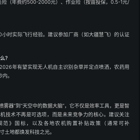
（年费约500-2000元）、作业险（按亩投保，0.5-1元/
-50小时实际飞行经验。建议参加厂商（如大疆慧飞）的认证
什么？
统。2026年有望实现无人机自主识别杂草并定点喷洒，农药用
秒内。
喷雾器”到“天空中的数据大脑”，它不仅是效率工具，更是智
人机技术不再是可选项，而是未来竞争力的核心。建议关注
术规范》国标，以及各地农机购置补贴政策（通常可补
一寸土地都焕发科技之光。