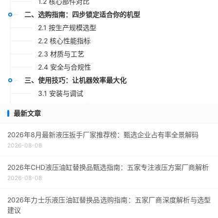
1.2 核心部件对比
二、选购指南：四步锁定适合你的机型
2.1 按生产规模选型
2.2 核心性能指标
2.3 材质与工艺
2.4 安全与合规性
三、使用技巧：让机器效率最大化
3.1 安装与调试
3.2 喂料操作规范
最新文章
3.3 物料预处理
四、维护保养：延长寿命的秘诀
2026年8月最新液压扳手厂家推荐榜：甄选企业占有率全景解码
2026-08-08
4.1 日常维护（每班次）
4.2 定期维护（每50小时）
2026年CHD液压油缸替换品甄选指南：五家专注液压方案厂商解析
4.3 季节性保养（作业季结束）
2026-08-08
五、常见问题与故障排除
六、行业趋势：智能化与节能化
2026年力士乐液压油缸替换品选购指南：五家厂商深度解析与选型
建议
七、用户常见问题与解答（Q&A）