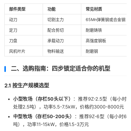
部件类型
功能
常见材质
动刀
切割主力
65Mn弹簧钢或合金钢
定刀
配合剪切
耐磨铸铁
刀盘
承载动刀
高强度钢板
风机叶片
物料输送
耐磨钢
二、选购指南：四步锁定适合你的机型
2.1 按生产规模选型
小型牧场（存栏50头以下）
：推荐9Z-2.5型（每小时
处理2.5吨），功率5.5-7.5kW，价格约3000-8000元
中型牧场（存栏50-200头）
：推荐9Z-6型（每小时6
吨），功率11-15kW，价格1.5-3万元