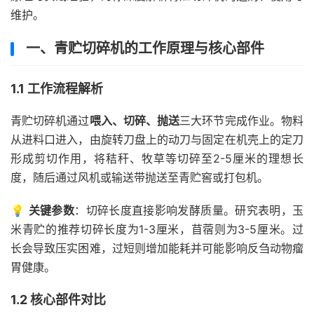
维护。
一、青贮切碎机的工作原理与核心部件
1.1 工作流程解析
青贮切碎机通过
喂入、切碎、抛送
三大环节完成作业。物料
从进料口进入，由旋转刀盘上的动刀与固定在机壳上的定刀
形成剪切作用，将秸秆、牧草等切碎至2-5厘米的理想长
度，随后通过风机或输送带抛送至青贮窖或打包机。
💡
关键参数
：切碎长度直接影响发酵质量。研究表明，玉
米青贮的推荐切碎长度为1-3厘米，苜蓿则为3-5厘米。过
长会导致压实困难，过短则增加能耗并可能影响反刍动物瘤
胃健康。
1.2 核心部件对比