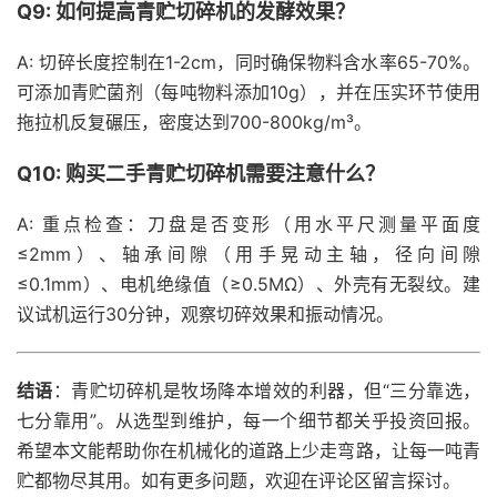
Q9: 如何提高青贮切碎机的发酵效果？
A: 切碎长度控制在1-2cm，同时确保物料含水率65-70%。
可添加青贮菌剂（每吨物料添加10g），并在压实环节使用
拖拉机反复碾压，密度达到700-800kg/m³。
Q10: 购买二手青贮切碎机需要注意什么？
A: 重点检查：刀盘是否变形（用水平尺测量平面度
≤2mm）、轴承间隙（用手晃动主轴，径向间隙
≤0.1mm）、电机绝缘值（≥0.5MΩ）、外壳有无裂纹。建
议试机运行30分钟，观察切碎效果和振动情况。
结语
：青贮切碎机是牧场降本增效的利器，但“三分靠选，
七分靠用”。从选型到维护，每一个细节都关乎投资回报。
希望本文能帮助你在机械化的道路上少走弯路，让每一吨青
贮都物尽其用。如有更多问题，欢迎在评论区留言探讨。