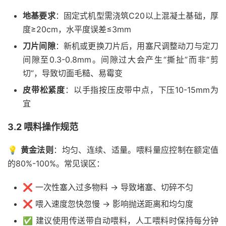
地基要求
：固定式机型需浇筑C20以上混凝土基础，厚
度≥20cm，水平度误差≤3mm
刀片间隙
：新机或更换刀片后，用塞尺调整动刀与定刀
间隙至0.3-0.8mm。间隙过大会产生“撕扯”而非“剪
切”，导致切面毛糙、易霉变
皮带松紧度
：以手指按压皮带中点，下压10-15mm为
宜
3.2 喂料操作规范
💡
黄金法则
：均匀、连续、适量。喂料量应控制在额定值
的80%-100%。常见误区：
❌ 一次性塞入过多物料 → 导致堵塞、切碎不匀
❌ 喂入速度忽快忽慢 → 影响抛送距离和均匀度
✅ 建议使用传送带自动喂料，人工喂料时保持每分钟