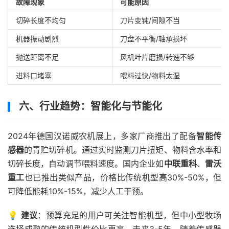
故障现象
可能原因
切碎长度不均匀
刀片变钝/间隙不当
机器振动剧烈
刀盘不平衡/轴承损坏
抛送距离不足
风机叶片磨损/转速不够
进料口堵塞
喂料过快/物料太湿
六、行业趋势：智能化与节能化
2024年德国汉诺威农机展上，多家厂商推出了配备
智能传
感器
的青贮切碎机。通过实时监测刀片扭矩、物料含水率和
切碎长度，自动调节喂料速度。国内企业如
中联重科
、
雷沃
重工
也已推出类似产品，价格比传统机型高30%-50%，但
可降低能耗10%-15%，减少人工干预。
💡
建议
：预算充足的用户可关注智能机型，但中小型牧场