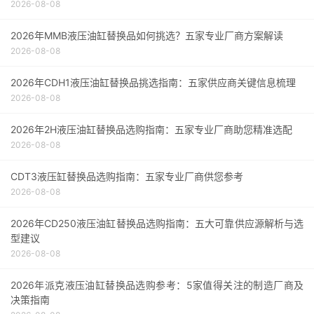
2026-08-08
Q1: 青贮切碎机与铡草机有什么区别？
Q2: 青贮切碎机能否用于粉碎饲料（如玉米粒）？
2026年MMB液压油缸替换品如何挑选？五家专业厂商方案解读
Q3: 如何判断刀片是否需要更换？
2026-08-08
Q4: 青贮切碎机作业时出现“打滑”声怎么办？
2026年CDH1液压油缸替换品挑选指南：五家供应商关键信息梳理
Q5: 冬季停用后如何防锈？
2026-08-08
Q6: 青贮切碎机的噪音标准是多少？
Q7: 可以用电动机代替柴油机吗？
2026年2H液压油缸替换品选购指南：五家专业厂商助您精准选配
Q8: 青贮切碎机对场地有什么要求？
2026-08-08
Q9: 如何提高青贮切碎机的发酵效果？
CDT3液压缸替换品选购指南：五家专业厂商供您参考
Q10: 购买二手青贮切碎机需要注意什么？
2026-08-08
2026年CD250液压油缸替换品选购指南：五大可靠供应源解析与选
型建议
2026-08-08
2026年派克液压油缸替换品选购参考：5家值得关注的制造厂商及
决策指南