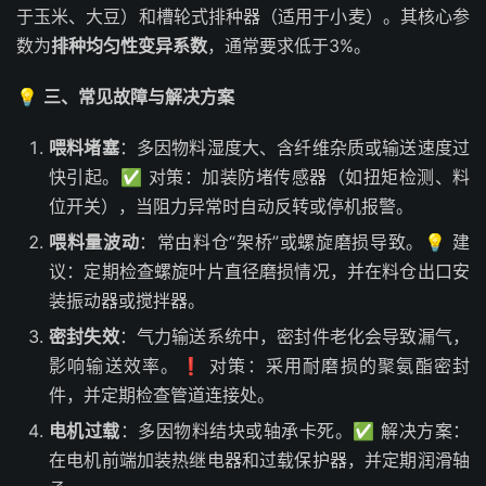
于玉米、大豆）和槽轮式排种器（适用于小麦）。其核心参
数为
排种均匀性变异系数
，通常要求低于3%。
💡
三、常见故障与解决方案
喂料堵塞
：多因物料湿度大、含纤维杂质或输送速度过
快引起。✅ 对策：加装防堵传感器（如扭矩检测、料
位开关），当阻力异常时自动反转或停机报警。
喂料量波动
：常由料仓“架桥”或螺旋磨损导致。💡 建
议：定期检查螺旋叶片直径磨损情况，并在料仓出口安
装振动器或搅拌器。
密封失效
：气力输送系统中，密封件老化会导致漏气，
影响输送效率。❗ 对策：采用耐磨损的聚氨酯密封
件，并定期检查管道连接处。
电机过载
：多因物料结块或轴承卡死。✅ 解决方案：
在电机前端加装热继电器和过载保护器，并定期润滑轴