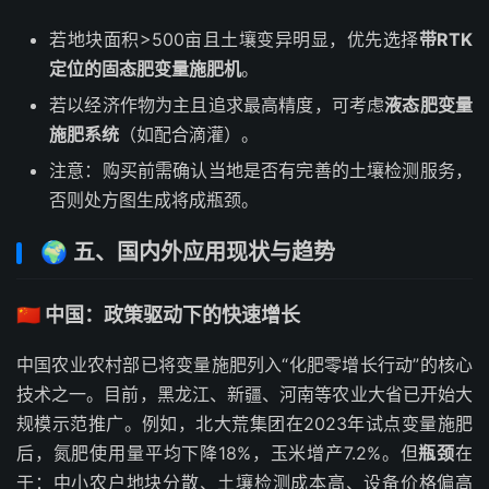
若地块面积>500亩且土壤变异明显，优先选择
带RTK
定位的固态肥变量施肥机
。
若以经济作物为主且追求最高精度，可考虑
液态肥变量
施肥系统
（如配合滴灌）。
注意：购买前需确认当地是否有完善的土壤检测服务，
否则处方图生成将成瓶颈。
🌍 五、国内外应用现状与趋势
🇨🇳 中国：政策驱动下的快速增长
中国农业农村部已将变量施肥列入“化肥零增长行动”的核心
技术之一。目前，黑龙江、新疆、河南等农业大省已开始大
规模示范推广。例如，北大荒集团在2023年试点变量施肥
后，氮肥使用量平均下降18%，玉米增产7.2%。但
瓶颈
在
于：中小农户地块分散、土壤检测成本高、设备价格偏高