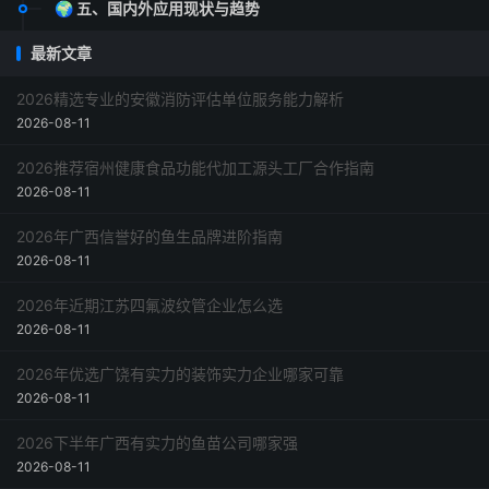
🌍 五、国内外应用现状与趋势
🇨🇳 中国：政策驱动下的快速增长
最新文章
🇺🇸 美国：成熟商业生态
🔮 未来趋势：AI+物联网深度融合
2026精选专业的安徽消防评估单位服务能力解析
2026-08-11
❓ 六、常见问题与解答（Q&A）
✅ 结语：精准施肥，从“知其然”到“知其所以然”
2026推荐宿州健康食品功能代加工源头工厂合作指南
2026-08-11
2026年广西信誉好的鱼生品牌进阶指南
2026-08-11
2026年近期江苏四氟波纹管企业怎么选
2026-08-11
2026年优选广饶有实力的装饰实力企业哪家可靠
2026-08-11
2026下半年广西有实力的鱼苗公司哪家强
2026-08-11