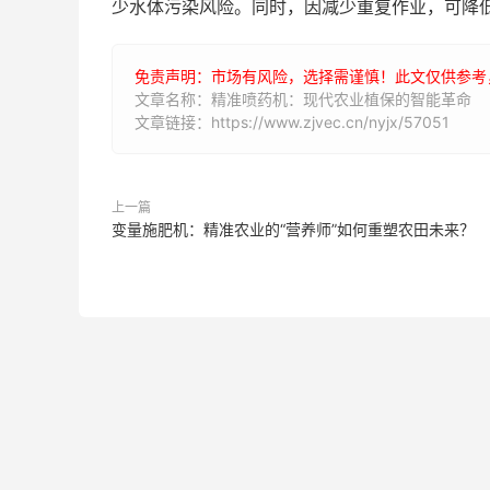
少水体污染风险。同时，因减少重复作业，可降低农
免责声明：市场有风险，选择需谨慎！此文仅供参考
文章名称：精准喷药机：现代农业植保的智能革命
文章链接：https://www.zjvec.cn/nyjx/57051
上一篇
变量施肥机：精准农业的“营养师”如何重塑农田未来？