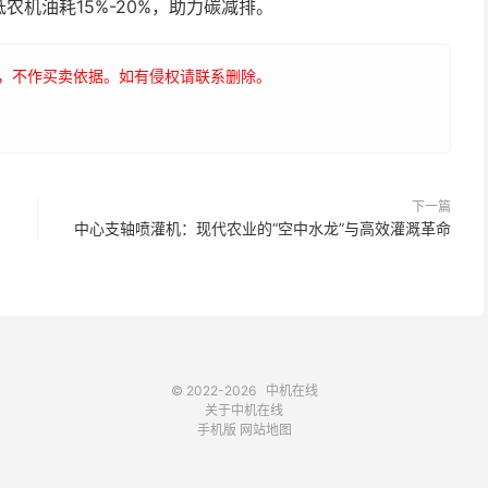
机油耗15%-20%，助力碳减排。
，不作买卖依据。如有侵权请联系删除。
下一篇
中心支轴喷灌机：现代农业的“空中水龙”与高效灌溉革命
© 2022-2026
中机在线
关于中机在线
手机版
网站地图