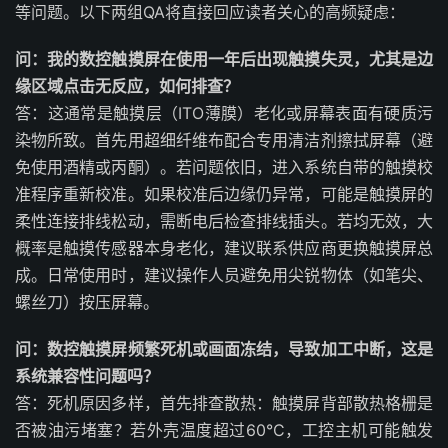
等问题。以下两组QA将直接回应读者关心的高频疑虑：
问：我的数控触摸屏在使用一年后出现触摸失灵，尤其是边
缘区域点击无反应，如何排查？
答：这通常是触摸层（ITO薄膜）老化或屏幕表面有硬质污
染物所致。首先用超细纤维布配合专用清洁剂擦拭屏幕（避
免使用酒精或丙酮）。若问题依旧，进入系统自带的触摸校
准程序重新校准。如果校准后边缘仍异常，可能是触摸屏的
柔性连接排线松动，需断电后检查排线插头。若均无效，大
概率是触摸传感器本身老化，建议联系供应商更换触摸屏总
成。日常使用时，建议操作人员避免用尖锐物体（如笔尖、
螺丝刀）按压屏幕。
问：数控触摸屏频繁死机或画面冻结，导致加工中断，这是
系统兼容性问题吗？
答：死机原因多样，首先排查散热：触摸屏背部散热格栅是
否被油污堵塞？若外壳温度超过60°C，工控主机可能触发