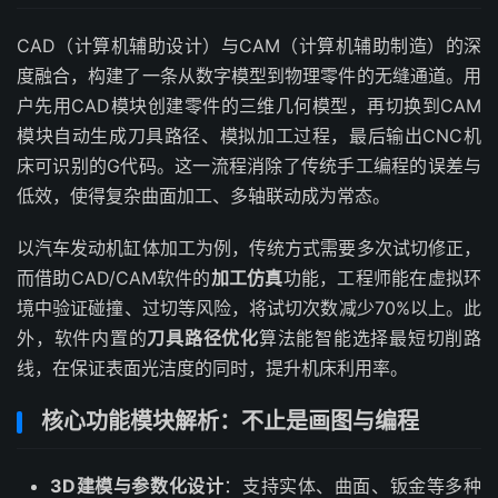
CAD（计算机辅助设计）与CAM（计算机辅助制造）的深
度融合，构建了一条从数字模型到物理零件的无缝通道。用
户先用CAD模块创建零件的三维几何模型，再切换到CAM
模块自动生成刀具路径、模拟加工过程，最后输出CNC机
床可识别的G代码。这一流程消除了传统手工编程的误差与
低效，使得复杂曲面加工、多轴联动成为常态。
以汽车发动机缸体加工为例，传统方式需要多次试切修正，
而借助CAD/CAM软件的
加工仿真
功能，工程师能在虚拟环
境中验证碰撞、过切等风险，将试切次数减少70%以上。此
外，软件内置的
刀具路径优化
算法能智能选择最短切削路
线，在保证表面光洁度的同时，提升机床利用率。
核心功能模块解析：不止是画图与编程
3D建模与参数化设计
：支持实体、曲面、钣金等多种